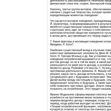
деятельность рассматривается типичным предп
финансовая гонка или, скорее, боксерский поед
Наконец, третья группа мотивов, обеспечиваю
связана с радостью творчества, которая проявл
определяющим моментом поведения.
Что касается мотивов поведения, принадлежащи
Й. Шумпетера, «сформировавшаяся в результа
является существенным показателем эффектив
структурах речь идет не столько о собственнос
капиталистическом обществе измеряется «успе
в жизни дело, доставляющее его творцу радость»
7. Какие факторы в мотивации поведения потреб
Фридман, Р. Холл?
Наиболее существенный вклад в изучение пове
известные американские экономисты Джон М. К
Холл, Н. Грегори Мэнкью и др. Как установил ещ
поведения потребителей выражается в том, что
ростом дохода, но не в той же мере, в какой ра
уменьшается по мере роста дохода, а основн
является доход. Развивая эти мысли, С. Кузне
протяжении длительного времени. И. Фишер обо
решают, какую часть дохода использовать, а к
сегодняшнего дня с будущими интересами. Чем
Делая выбор между настоящим и будущим, сем
предполагает получить в будущем, а также оце
себе позволить при новых доходах. Иначе говор
потратить на потребление. Этот предел назыв
Франко Модильяни сформулировал гипотезу жизн
колеблется на протяжении жизни человека и ч
перераспределять доход с периодов, когда его 
период, когда работник выходит на пенсию). До
«Теория потребительской функции», опубликов
которой (в отличие от гипотезы постоянного д