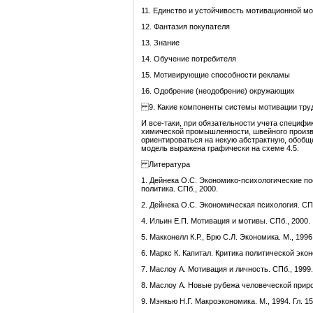
11. Единство и устойчивость мотивационной м
12. Фантазия покупателя
13. Знание
14. Обучение потребителя
15. Мотивирующие способности рекламы
16. Одобрение (неодобрение) окружающих
9. Какие компоненты системы мотивации труд
И все-таки, при обязательности учета специфи
химической промышленности, швейного произв
ориентироваться на некую абстрактную, обобщ
модель выражена графически на схеме 4.5.
Литература
1. Дейнека О.С. Экономико-психологические по
политика. СПб., 2000.
2. Дейнека О.С. Экономическая психология. СПб
4. Ильин Е.П. Мотивация и мотивы. СПб., 2000.
5. Макконелл К.Р., Брю С.Л. Экономика. М., 1996
6. Маркс К. Капитал. Критика политической эконом
7. Маслоу А. Мотивация и личность. СПб., 1999.
8. Маслоу А. Новые рубежа человеческой приро
9. Мэнкью Н.Г. Макроэкономика. М., 1994. Гл. 1