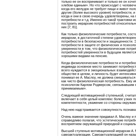
только ее он воспринимает и только ее он хоче
хлебом единым». Но что происходит с человече
когда его желудок не требует пищи и живот пол
другие (более высокого уровня) потребности, 
когда и они в свою очередь удовлетворены, на
потребности и т.д. Именно из такой трактовки 
построить иерархию потребностей относительн
них [7; 81].
Как только физиологические потребности, сос
иерархии, в достаточной степени удовлетворен
потребности в безопасности и защищенности. Э
потребности в защите от физических и психол
уверенности в том, что физиологические потр
потребностей уверенности в будущем является
хорошими видами на пенсию.
Когда физиологические потребности и потребно
индивида основное место занимают потребности
всего нуждается в эмоциональных взаимодейств
обществе в целом, и личность будет интенсивн
понимал ее А. Маслоу, не должна смешиваться
как чисто физиологическая потребность. Ему 
психологом Карлом Роджерсом, связывавшим е
принимаемым».
Следующей мотивационной ступенькой, считал 
включает в себя целый комплекс более узких п
компетентности, уважение со стороны окружаю
Над нею надстраивается совокупность познават
Очень важное значение придавал А. Маслоу и п
справедливо полагая, что эстетические потребн
восприятием окружающей природной и социаль
Высшей ступенью мотивационной иерархии А. 
самоактуализации. Самоактуализацией он назы