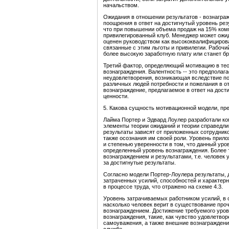
начальством.
Ожидания в отношении результатов - вознаграж
поощрения в ответ на достигнутый уровень ре
что при повышении объема продаж на 15% ком
привилегированный клуб. Менеджер может ожида
оценен руководством как высококвалифицирова
связанные с этим льготы и привилегии. Рабочий
более высокую заработную плату или станет б
Третий фактор, определяющий мотивацию в теор
вознаграждения. Валентность -- это предполаг
неудовлетворения, возникающая вследствие по
различных людей потребности и пожелания в о
вознаграждение, предлагаемое в ответ на дости
ценности.
5. Какова сущность мотивационной модели, пр
Лайма Портер и Эдвард Лоулер разработали к
элементы теории ожиданий и теории справедли
результаты зависят от приложенных сотруднико
также осознания им своей роли. Уровень прил
и степенью уверенности в том, что данный уро
определенный уровень вознаграждения. Более 
вознаграждением и результатами, т.е. человек
за достигнутые результаты.
Согласно модели Портер-Лоулера результаты, 
затраченных усилий, способностей и характерн
в процессе труда, что отражено на схеме 4.3.
Уровень затрачиваемых работником усилий, в с
насколько человек верит в существование про
вознаграждением. Достижение требуемого уров
вознаграждения, такие, как чувство удовлетво
самоуважения, а также внешние вознаграждения