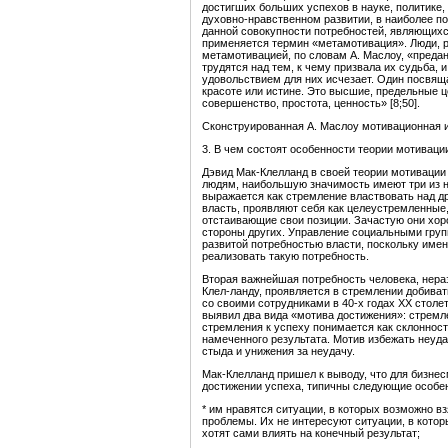
достигших больших успехов в науке, политике,
духовно-нравственном развитии, в наиболее п
данной совокупности потребностей, являющих
применяется термин «метамотивация». Люди, 
метамотивацией, по словам А. Маслоу, «предан
трудятся над тем, к чему призвала их судьба, и
удовольствием для них исчезает. Один посвящае
красоте или истине. Это высшие, предельные цен
совершенство, простота, ценность» [8;50].
Сконструированная А. Маслоу мотивационная и
3. В чем состоят особенности теории мотиваци
Дэвид Мак-Клелланд в своей теории мотивации 
людям, наибольшую значимость имеют три из ни
выражается как стремление властвовать над д
власть, проявляют себя как целеустремленные,
отстаивающие свои позиции. Зачастую они хор
стороны других. Управление социальными груп
развитой потребностью власти, поскольку име
реализовать такую потребность.
Вторая важнейшая потребность человека, нера
Клел-ланду, проявляется в стремлении добива
со своими сотрудниками в 40-х годах XX стол
выявил два вида «мотива достижения»: стремле
стремления к успеху понимается как склонност
намеченного результата. Мотив избежать неуда
стыда и унижения за неудачу.
Мак-Клелланд пришел к выводу, что для бизне
достижении успеха, типичны следующие особе
* им нравятся ситуации, в которых возможно в
проблемы. Их не интересуют ситуации, в кото
хотят сами влиять на конечный результат;