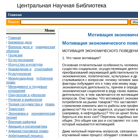
Центральная Научная Библиотека
Главная
Поиск:
Меню
Мотивация экономиче
·
Главная
·
Биржевое дело
Мотивация экономического пове
·
Военное дело и
гражданская
оборона
МОТИВАЦИЯ ЭКОНОМИЧЕСКОГО ПОВЕДЕНИ
·
Геодезия
1. Что такое мотивация?
·
Естествознание
·
Искусство и культура
Основная отличительная особенность человека, 
·
существо социальное, осуществляющее деятель
Краеведение и
этнография
преобразований окружающей действительности 
·
Культурология
экономических, политических, культурных и др.
·
Международное
публичное
сталкиваемся с вопросом: почему человек зан
право
факторы побуждают его к тому или иному виду
·
Менеджмент и трудовые
экономическую деятельность, причем в опред
отношения
экономическая социология в ряду своих важны
·
деятельности, в чем заключается ее мотивация
Оккультизм и уфология
вопросов. Они таковы: Что мотивирует эконом
·
Религия и мифология
потребителя на рынке товаров? Что заставляет
·
Теория государства и
права
стремлении изменить место работы или профес
·
Транспорт
должности? На что он надеется, осуществляя
·
(например, в нефтедобычу)? Что он ценит больш
Экономика и
экономическая
бороться изо всех сил? Перечень подобных воп
теория
общее. Это общее как раз и составляет тот сл
·
Военная кафедра
который называется мотивацией.
·
Авиация и космонавтика
·
Административное право
Даже неполный перечень вопросов, связанных с
·
изучаемый нами процесс обладает сложной соц
Арбитражный процесс