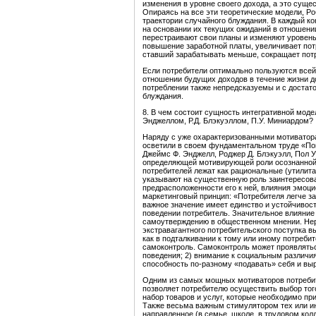
изменения в уровне своего дохода, а это суще
Опираясь на все эти теоретические модели, Ро
траектории случайного блуждания. В каждый к
на основании их текущих ожиданий в отношени
перестраивают свои планы и изменяют уровень
повышение заработной платы, увеличивает пот
ставший зарабатывать меньше, сокращает пот
Если потребители оптимально пользуются все
отношении будущих доходов в течение жизни 
потреблении также непредсказуемы и с достат
блуждания.
8. В чем состоит сущность интегративной моде
Энджеллом, Р.Д. Блэкуэллом, П.У. Миниардом?
Наряду с уже охарактеризованными мотиватор
осветили в своем фундаментальном труде «По
Джеймс Ф. Энджелл, Роджер Д. Блэкуэлл, Пол У
определяющей мотивирующей роли осознанной 
потребителей лежат как рациональные (утилита
указывают на существенную роль заинтересован
предрасположенности его к ней, влияния эмоци
маркетинговый принцип: «Потребителя легче з
важное значение имеет единство и устойчивос
поведении потребитель. Значительное влияние 
самоутверждению в общественном мнении. Нере
экстравагантного потребительского поступка 
как в подталкивании к тому или иному потребит
самоконтроль. Самоконтроль может проявлятьс
поведения; 2) внимание к социальным различи
способность по-разному «подавать» себя и выра
Одним из самых мощных мотиваторов потребит
позволяет потребителю осуществить выбор тог
набор товаров и услуг, которые необходимо при
Также весьма важным стимулятором тех или ин
направленное (в семье, школе, в трудовом колл