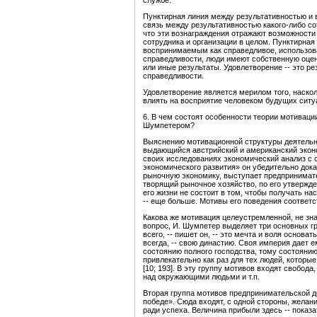
службе.
Пунктирная линия между результативностью и 
связь между результативностью какого-либо с
что эти вознаграждения отражают возможности
сотрудника и организации в целом. Пунктирная
воспринимаемым как справедливое, использован
справедливости, люди имеют собственную оцен
или иные результаты. Удовлетворение -- это р
справедливости.
Удовлетворение является мерилом того, наскол
влиять на восприятие человеком будущих ситу
6. В чем состоят особенности теории мотиваци
Шумпетером?
Выяснению мотивационной структуры деятельн
выдающийся австрийский и американский экон
своих исследованиях экономический анализ с 
экономического развития» он убедительно дока
рыночную экономику, выступает предпринимате
творящий рыночное хозяйство, по его утвержден
его жизни не состоит в том, чтобы получать на
-- еще больше. Мотивы его поведения соответст
Какова же мотивация целеустремленной, не зн
вопрос, И. Шумпетер выделяет три основных г
всего, -- пишет он, -- это мечта и воля основа
всегда, -- свою династию. Своя империя дает е
состоянию полного господства, тому состоянию
привлекательно как раз для тех людей, которы
[10; 193]. В эту группу мотивов входят свобод
над окружающими людьми и т.п.
Вторая группа мотивов предпринимательской де
победе». Сюда входят, с одной стороны, желани
ради успеха. Величина прибыли здесь -- показ