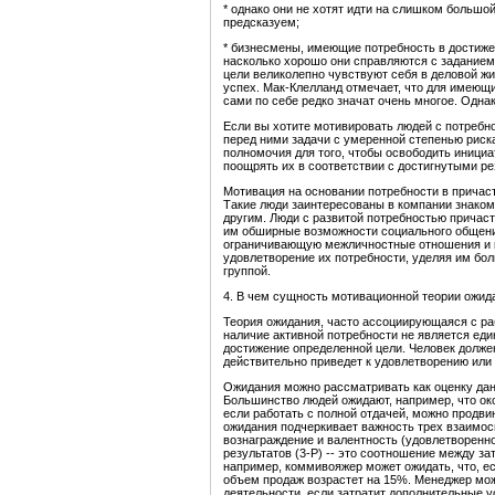
* однако они не хотят идти на слишком большой
предсказуем;
* бизнесмены, имеющие потребность в достижен
насколько хорошо они справляются с заданием
цели великолепно чувствуют себя в деловой жиз
успех. Мак-Клелланд отмечает, что для имеющ
сами по себе редко значат очень многое. Однак
Если вы хотите мотивировать людей с потребн
перед ними задачи с умеренной степенью риск
полномочия для того, чтобы освободить инициа
поощрять их в соответствии с достигнутыми ре
Мотивация на основании потребности в причаст
Такие люди заинтересованы в компании знако
другим. Люди с развитой потребностью причаст
им обширные возможности социального общени
ограничивающую межличностные отношения и к
удовлетворение их потребности, уделяя им бо
группой.
4. В чем сущность мотивационной теории ожи
Теория ожидания, часто ассоциирующаяся с раб
наличие активной потребности не является е
достижение определенной цели. Человек должен
действительно приведет к удовлетворению или
Ожидания можно рассматривать как оценку дан
Большинство людей ожидают, например, что око
если работать с полной отдачей, можно продви
ожидания подчеркивает важность трех взаимосвя
вознаграждение и валентность (удовлетворенно
результатов (3-Р) -- это соотношение между з
например, коммивояжер может ожидать, что, ес
объем продаж возрастет на 15%. Менеджер мож
деятельности, если затратит дополнительные у