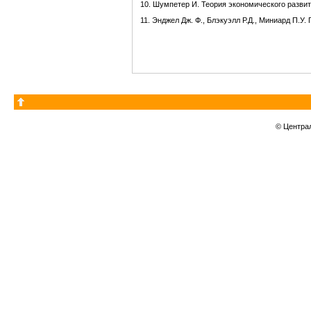
10. Шумпетер И. Теория экономического развити
11. Энджел Дж. Ф., Блэкуэлл Р.Д., Миниард П.У.
© Центра