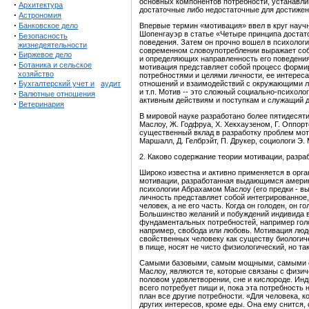
основных компонентов потребности, устанавли
·
Архитектура
достаточные либо недостаточные для достижени
·
Астрономия
·
Банковское дело
Впервые термин «мотивация» ввел в круг нау
Шопенгауэр в статье «Четыре принципа достат
·
Безопасность
поведения. Затем он прочно вошел в психолог
жизнедеятельности
современном словоупотреблении выражает соб
·
Биржевое дело
и определяющих направленность его поведения
·
Ботаника и сельское
мотивация представляет собой процесс форми
хозяйство
потребностями и целями личности, ее интерес
·
Бухгалтерский учет и
аудит
отношений и взаимодействий с окружающими лю
и т.п. Мотив -- это сложный социально-психол
·
Валютные отношения
активным действиям и поступкам и служащий д
·
Ветеринария
В мировой науке разработано более пятидесяти
Маслоу, Ж. Годфруа, X. Хекхаузеном, Г. Оппор
существенный вклад в разработку проблем мот
Маршалл, Д. Гелбрэйт, П. Друкер, социологи Э. 
2. Каково содержание теории мотивации, разра
Широко известна и активно применяется в орг
мотивации, разработанная выдающимся америк
психологии Абрахамом Маслоу (его предки - вы
личность представляет собой интегрированное
человек, а не его часть. Когда он голоден, он г
Большинство желаний и побуждений индивида в
фундаментальных потребностей, например голо
например, свобода или любовь. Мотивация люде
свойственных человеку как существу биологиче
в пище, носят не чисто физиологический, но т
Самыми базовыми, самым мощными, самыми обя
Маслоу, являются те, которые связаны с физич
половом удовлетворении, сне и кислороде. Инд
всего потребует пищи и, пока эта потребность 
план все другие потребности. «Для человека, к
других интересов, кроме еды. Она ему снится, 