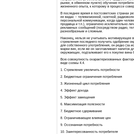
рынке, в обменном пункте) обучение потребите
жизненного опыта, к которому в процессе сове
В последнее время в постсоветских странах р
ее видах -- телевизионной, газетной, радиоволн
персональной коммуникации, когда один челове
продавца и т.п.), ограничено исключительно л
рекламных сообщений (посредством радио, тел
разнообразным и сложным.
Наконец, нельзя не учитывать мотивирующее в
стремления последнего получить одобрение ок
для собственного употребления, он редко (за 
марки вин, если же он заготавливает напиток 
окружающих, подталкивают его к покупке вина 
Всю совокупность охарактеризованных фактор
виде схемы 4.4.
1. Стремление увеличить потребности
2. Бюджетные ограничения потребления
3. Жизненный цикл потребления
4. Эффект дохода
5. Эффект замещения
6. Максимизация полезности
7. Бюджетное сдерживание
8. Ограничивающее влияние цен
9. Осознанная потребность
10. Заинтересованность потребителя