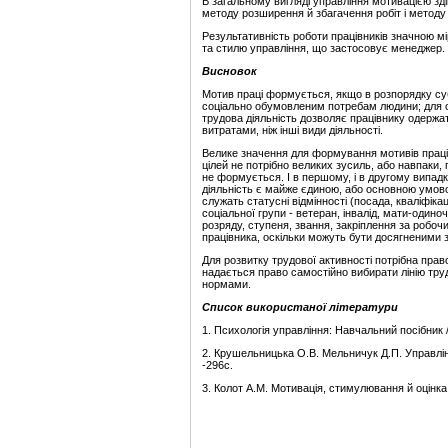
В загальному вигляді управління мотивацією зді
методу розширення й збагачення робіт і методу 
Результативність роботи працівників значною мі
та стилю управління, що застосовує менеджер.
Висновок
Мотив праці формується, якщо в розпорядку суб'
соціально обумовленим потребам людини; для од
трудова діяльність дозволяє працівнику одержа
витратами, ніж інші види діяльності.
Велике значення для формування мотивів праці 
цілей не потрібно великих зусиль, або навпаки,
не формується. І в першому, і в другому випадк
діяльність є майже єдиною, або основною умово
служать статусні відмінності (посада, кваліфікац
соціальної групи - ветеран, інвалід, мати-оди
розряду, ступеня, звання, закріплення за робоч
працівника, оскільки можуть бути досягненими з
Для розвитку трудової активності потрібна право
надається право самостійно вибирати лінію тру
нормами.
Список використаної літератури
1. Психологія управління: Навчальний посібник /
2. Крушельницька О.В. Мельничук Д.П. Управлінн
-296с.
3. Колот А.М. Мотивація, стимулювання й оцінка 