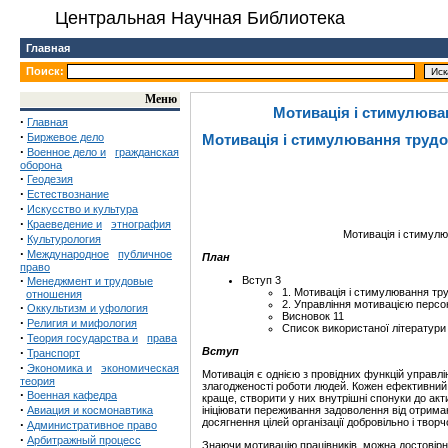
Центральная Научная Библиотека
Главная
Поиск:
Меню
Мотивація і стимулюван
·
Главная
·
Биржевое дело
Мотивація і стимулювання трудов
·
Военное дело и
гражданская
оборона
·
Геодезия
·
Естествознание
·
Искусство и культура
·
Краеведение и
этнография
Мотивація і стимулю
·
Культурология
·
Международное
публичное
План
право
·
Вступ 3
Менеджмент и трудовые
1. Мотивація і стимулювання тр
отношения
2. Управління мотивацією персо
·
Оккультизм и уфология
Висновок 11
·
Религия и мифология
Список використаної літератури
·
Теория государства и
права
·
Вступ
Транспорт
·
Экономика и
экономическая
Мотивація є однією з провідних функцій управлі
теория
злагодженості роботи людей. Кожен ефективний 
·
Военная кафедра
краще, створити у них внутрішні спонуки до акти
·
Авиация и космонавтика
ініціювати переживання задоволення від отрима
досягнення цілей організації добровільно і творч
·
Административное право
·
Арбитражный процесс
Знаючи мотивацію працівників, можна достовірно