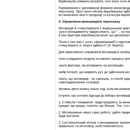
Керівництво повинно розуміти, чого воно хоче ві
Преміювання є допоміжною формою винагороди пе
персоналу. Зростання обсягів виробництва здій
встановленої якості продукції та культури вироб
2. Управління мотивацією персоналу
Мотивація й стимулювання є вирішальним факто
галузі менеджменту підкреслюють, що "... на пе
й інші фактори виробництва мало що допоможуть у
"Коли у нас вже є штат, сформований із підгото
стимулювати їх творчі здібності" (А. Моріта).
Для ефективного управління мотивацією необхі
чітко усвідомити модель основного процесу мотива
знати фактори, які впливають на мотивацію;
набір потреб, що ініціюють рух до здійснення ме
знати, що мотивація - не самоціль, а спосіб за
самозадоволення та інерції.
Активно діяти можна тільки тоді, коли ми впевн
Існують три основні підходи до вибору мотивацій
1. Стимули і покарання: люди працюють за винаг
працює ще краще, платять ще більше. Тих, хто 
2. Мотивування через саму роботу: дайте людині
буде високою.
3. Систематичний зв'язок з менеджером: визначай
правильно та негативну, коли помиляються.