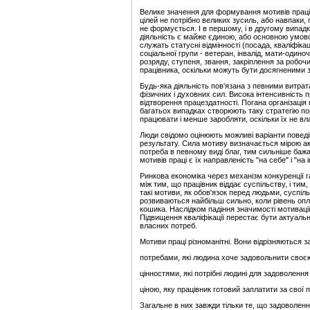
Велике значення для формування мотивів праці 
цілей не потрібно великих зусиль, або навпаки,
не формується. І в першому, і в другому випадк
діяльність є майже єдиною, або основною умово
служать статусні відмінності (посада, кваліфікац
соціальної групи - ветеран, інвалід, мати-оди
розряду, ступеня, звання, закріплення за робоч
працівника, оскільки можуть бути досягненими з
Будь-яка діяльність пов'язана з певними витрат
фізичних і духовних сил. Висока інтенсивність 
відтворення працездатності. Погана організація п
багатьох випадках створюють таку стратегію по
працювати і менше заробляти, оскільки їх не вла
Люди свідомо оцінюють можливі варіанти повед
результату. Сила мотиву визначається мірою акт
потреба в певному виді благ, тим сильніше бажа
мотивів праці є їх направленість "на себе" і "на 
Ринкова економіка через механізм конкуренції г
між тим, що працівник віддає суспільству, і ти
такі мотиви, як обов'язок перед людьми, суспі
розвиваються найбільш сильно, коли рівень опл
кошика. Наслідком падіння значимості мотивації 
Підвищення кваліфікації перестає бути актуальн
власних потреб.
Мотиви праці різноманітні. Вони відрізняються за
потребами, які людина хоче задовольнити своє
цінностями, які потрібні людині для задоволення
ціною, яку працівник готовий заплатити за свої 
Загальне в них завжди тільки те, що задоволенн