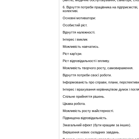
(житло, медичне обслуговування, санаторії, спо
6. Відчуття потреби працівника на підприємстві,
колективі.
Основні мотиватори:
Особистий ріст.
Відчуття належності.
Інтерес і виклик
Можливість навчатись.
Ріст кар'єри.
Ріст відповідальності і впливу.
Можливість творчого росту, самовираження.
Відчуття потреби своєї роботи.
Інформованість про справи, плани, перспективи
Інтерес і врахування керівництвом думок і погля
Спільне прийняття рішень.
Цікава робота.
Можливість росту майстерності.
Підвищена відповідальність.
Змагальний ефект (бути кращим за інших).
Вирішення нових складних завдань.