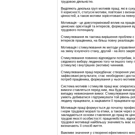
трудовою діяльністю.
Виділяють декілька груп мотивів праці, які в су
її корисності, статусні мотиви, пов'язані з виз
цінностей, а також мотиви зорієнтовані на певну
Мотивація - це довготерміновий вплив на праці
ціннісних орієнтацій та інтересів, формування ві
трудового потенціалу.
Стимулювання як тактика вирішення проблем є о
інтересів працівника, на більш повну реалізацію
Мотивація і стимулювання як методи управлін
на зміну існуючого стану, другий - на його закр
Стимулювання повинно відповідати потребам, ін
свідомого вибору людиною того чи іншого типу
(стимули) і внутрішніх (мотиви) чинників.
Стимулювання праці передбачає створення умов,
зафіксовані результати, стає необхідною і дос
потреб працівника, формування у нього мотивів 
Система мотивів і стимулів праці має опиратись
вимоги ставляться перед ним, яка буде винагоро
випадку невиконання вимог. Стимулювання праці
уміють добиватися і підтримувати той рівень ро
людину працювати, а зацікавити її працювати к
Мотивація праці формується до початку профес
і норм трудової моралі та етики, а також через о
закладаються основи ставлення до праці як цін
трудові якості особистості: працелюбство, відпо
трудової мотивації найбільшу значимість має х
визначають її спосіб життя.
Важливе значення у створенні ефективного меха