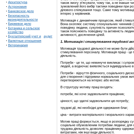
·
Архитектура
також змогу зґясувати, чому так, а не інакше ч
·
зумовлений його вибір тактики поведінки при ро
Астрономия
ділового спілкування тощо. Саме тому мотиваці
·
Банковское дело
інтерес у керівників.
·
Безопасность
жизнедеятельности
Мотивація є динамічним процесом, який стимулює
·
Биржевое дело
Вона охоплює систему спонукальних чинників (п
·
поведінку людини, сукупність причин психологі
Ботаника и сельское
також пояснюють поведінку та активність людини
хозяйство
активності, досягнення цілей.
·
Бухгалтерский учет и
аудит
·
Валютные отношения
1. Мотивація і стимулювання трудової а
·
Ветеринария
Мотивація трудової діяльності не може бути ді
стимулювання персоналу. Мотивація праці - це 
діяльність.
Потреби - це те, що неминуче викликає і супрово
людей, а водночас виявляється індивідуально в
Потреби - відчуття фізичного, соціального диск
для створення і підтримки нормальних умов жит
перетворюються на інтерес або мотив.
В структуру мотиву праці входять:
потреби, які хоче задовольнити працівник;
цінності, що здатні задовольнити цю потребу;
трудові дії, які необхідні для одержання благ;
ціна - витрати матеріального і морального харак
Мотив праці формується, якщо в розпорядку суб'
соціальне обумовленим потребам людини; для од
трудова діяльність дозволяє працівнику одержа
витратами, ніж інші види діяльності.