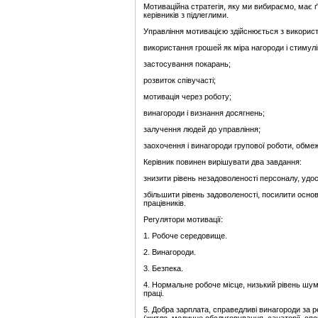
Мотиваційна стратегія, яку ми вибираємо, має ґр
керівників з підлеглими.
Управління мотивацією здійснюється з використ
використання грошей як міра нагороди і стимулі
застосування покарань;
розвиток співучасті;
мотивація через роботу;
винагороди і визнання досягнень;
залучення людей до управління;
заохочення і винагороди групової роботи, обме
Керівник повинен вирішувати два завдання:
знизити рівень незадоволеності персоналу, удо
збільшити рівень задоволеності, посилити основ
працівників.
Регулятори мотивації:
1. Робоче середовище.
2. Винагороди.
3. Безпека.
4. Нормальне робоче місце, низький рівень шуму
праці.
5. Добра зарплата, справедливі винагороди за рез