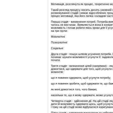
Мотивація, розглянута як процес, теоретично мож
Такий розгляд процесу носить досить умовний х
розмежування стадій і немає відособлених проце
процес мотивації, яка його логіка і складові ч
Перша стадія - виникнення потреб. Потреба вия
чогось не вистачає. Виявляється вона в конкрет
можливість і почав робити якісь кроки для її у
на три групи:
Фізіологічні
Психологічні
Соціальні
Друга стадія - пошук шляхів усунення потреби.
починає шукати можливості усунути її: задовол
почати.
Третя стадія - визначення цілей (напрямки) - л
домогтися, що одержати для того, щоб усунути п
моментів:
що я повинен одержати, щоб усунути потребу;
що я повинен зробити, щоб одержати те, що ба
як мені домогтися того, чого бажаю;
наскільки те, що я можу одержати, може усунут
Четверта стадія - здійснення дії. На цій стадії 
дати їй можливість одержати щось, щоб усунути
і тому на цій стадії може відбуватися коригуванн
П'ята стадія - одержання винагороди за здійсне