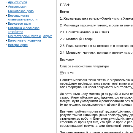
·
Архитектура
ПЛАН:
·
Астрономия
·
Банковское дело
Вступ
·
Безопасность
1. Характе
ристика готелю «Харків» міста Харко
жизнедеятельности
·
Биржевое дело
2. Мотивація персоналу готелю, її роль та значе
·
Ботаника и сельское
хозяйство
2.1. Поняття мотивації та її зміст.
·
Бухгалтерский учет и
аудит
2.2. Мотиваційні теорії.
·
Валютные отношения
·
Ветеринария
2.3. Роль заохочення та стягнення в ефективнос
2.4. Мотивуючі чинники, принципи впливу на мо
Висновок
Список використаної літератури
ВСТУП
Поняття мотивації тісно зв'язано з проблемою 
перехідним періодом, висувають і нові вимоги до
але і формування нової свідомості, менталітету, 
До останньго часу мотивація як рушійна сила по
самостійним об'єктом дослідження, що не можна
можуть бути укладеними й реалізованими без за
їм поглядами, переконаннями, цілями й принци
Вивченя проблеми мотивації трудової діяльності 
розуміє той чи інший працівник свою трудову ді
ставлення до роботи. Вивчення внутрішніх меха
ефективної праці для тих, хто дійсно прагне реа
своєю працею і результатами діяльності готелю.
Завданя мотивації полягає в приведенні в дію м