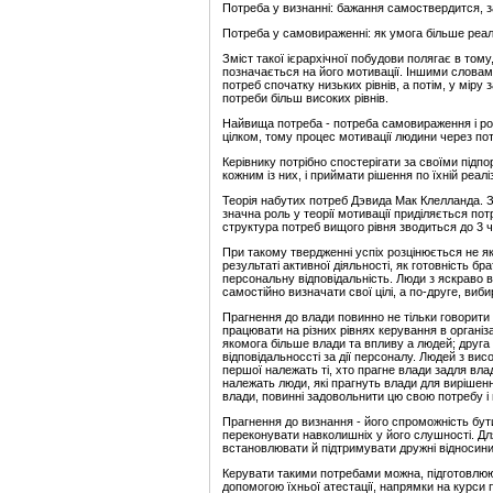
Потреба у визнанні: бажання самоствердится, 
Потреба у самовираженні: як умога більше реалі
Зміст такої ієрархічної побудови полягає в тому
позначається на його мотивації. Іншими словам
потреб спочатку низьких рівнів, а потім, у мір
потреби більш високих рівнів.
Найвища потреба - потреба самовираження і рос
цілком, тому процес мотивації людини через по
Керівнику потрібно спостерігати за своїми підп
кожним із них, і приймати рішення по їхній реал
Теорія набутих потреб Дэвида Мак Клелланда. 
значна роль у теорії мотивації приділяється пот
структура потреб вищого рівня зводиться до 3 ч
При такому твердженні успіх розцінюється не як
результаті активної діяльності, як готовність бр
персональну відповідальність. Люди з яскраво
самостійно визначати свої цілі, а по-друге, виби
Прагнення до влади повинно не тільки говорити
працювати на різних рівнях керування в організ
якомога більше влади та впливу а людей; друга 
відповідальноссті за дії персоналу. Людей з ви
першої належать ті, хто прагне влади задля вл
належать люди, які прагнуть влади для вирішенн
влади, повинні задовольнити цю свою потребу і 
Прагнення до визнання - його спроможність бу
переконувати навколишніх у його слушності. Дл
встановлювати й підтримувати дружні відносини,
Керувати такими потребами можна, підготовлюючи
допомогою їхньої атестації, напрямки на курси п