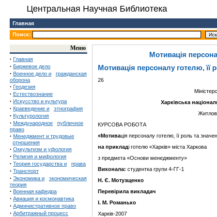
Центральная Научная Библиотека
Главная
Поиск:
Меню
Мотивація персонал
·
Главная
·
Биржевое дело
Мотивація персоналу готелю, її 
·
Военное дело и
гражданская
оборона
26
·
Геодезия
Міністер
·
Естествознание
·
Искусство и культура
Харківська націонал
·
Краеведение и
этнография
Житлов
·
Культурология
·
Международное
публичное
КУРСОВА РОБОТА
право
·
«Мотива
ція персоналу готелю, її роль та значе
Менеджмент и трудовые
отношения
на приклад
і готелю «Харків» міста Харкова
·
Оккультизм и уфология
·
Религия и мифология
з предмета «Основи менеджменту»
·
Теория государства и
права
Виконала:
студент
ка групи 4-ГГ-1
·
Транспорт
·
Экономика и
экономическая
Н. Є. Мотузщенко
теория
·
Военная кафедра
Перевірила викладач
·
Авиация и космонавтика
І. М. Романько
·
Административное право
·
Арбитражный процесс
Харків-2007