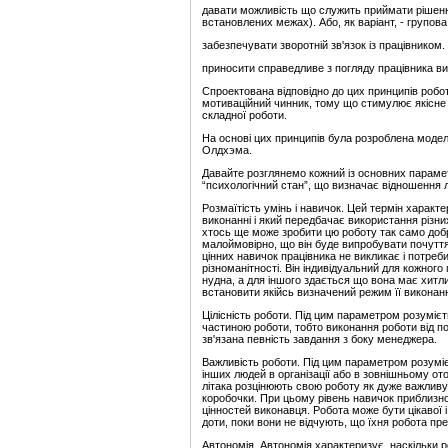
давати можливість що служить приймати рішення,
встановлених межах). Або, як варіант, - групова
забезпечувати зворотній зв'язок із працівником.
приносити справедливе з погляду працівника ви
Спроектована відповідно до цих принципів роб
мотиваційний чинник, тому що стимулює якісне
складної роботи.
На основі цих принципів була розроблена модел
Олдхэма.
Давайте розглянемо кожний із основних парамет
“психологічний стан”, що визначає відношення 
Розмаїтість умінь і навичок. Цей термін характе
виконанні і який передбачає використання різни
хтось ще може зробити цю роботу так само добре
малоймовірно, що він буде випробувати почуття
цінних навичок працівника не викликає і потреб
різноманітності. Він індивідуальний для кожног
нудна, а для іншого здається що вона має хитл
встановити якійсь визначений режим її виконан
Цілісність роботи. Під цим параметром розумієт
частиною роботи, тобто виконання роботи від по
зв'язана певність завдання з боку менеджера.
Важливість роботи. Під цим параметром розуміє
інших людей в організації або в зовнішньому от
літака розцінюють свою роботу як дуже важливу,
коробочки. При цьому рівень навичок приблизно
цінностей виконавця. Робота може бути цікаво
доти, поки вони не відчують, що їхня робота пре
Автономія. Автономія характеризує, наскільки 