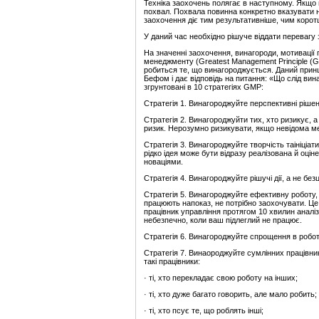
Техніка заохочень полягає в наступному. Якщо 
похвал. Похвала повинна конкретно вказувати на
заохочення діє тим результативніше, чим корот
У даний час необхідно рішуче віддати перевагу
На значенні заохочення, винагороди, мотивації
менеджменту (Greatest Management Principle (G
робиться те, що винагороджується. Даний при
Бефом і дає відповідь на питання: «Що слід вина
згрунтовані в 10 стратегіях GMP:
Стратегія 1. Винагороджуйте перспективні рішен
Стратегія 2. Винагороджуйти тих, хто ризикує, а
ризик. Нерозумно ризикувати, якщо невідома ме
Стратегія 3. Винагороджуйте творчість таініці
рідко ідея може бути відразу реалізована й оці
новаціями.
Стратегія 4. Винагороджуйте рішучі дії, а не безц
Стратегія 5. Винагороджуйте ефективну роботу, 
працюють напоказ, не потрібно заохочувати. Це 
працівник управління протягом 10 хвилин аналі
небезпечно, коли ваш підлеглий не працює.
Стратегія 6. Винагороджуйте спрощення в роботі
Стратегія 7. Винаороджуйте сумлінних працівни
такі працівники:
· ті, хто перекладає свою роботу на інших;
· ті, хто дуже багато говорить, але мало робить;
· ті, хто псує те, що роблять інші;