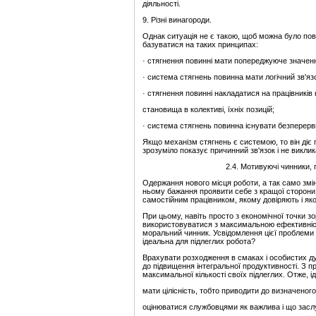
діяльності.
9. Різні винагороди.
Однак ситуація не є такою, щоб можна було пов
базуватися на таких принципах:
· стягнення повинні мати попереджуюче значен
· система стягнень повинна мати логічний зв'я
· стягнення повинні накладатися на працівників 
становища в колективі, їхніх позицій;
· система стягнень повинна існувати безперерв
Якщо механізм стягнень є системою, то він діє 
зрозуміло показує причинний зв'язок і не виклик
2.4. Мотивуючі чинники,
Одержання нового місця роботи, а так само змі
ньому бажання проявити себе з кращої сторони
самостійним працівником, якому довіряють і яко
При цьому, навіть просто з економічної точки з
використовуватися з максимальною ефективністю
моральний чинник. Усвідомлення цієї проблеми 
ідеальна для підлеглих робота?
Врахувати розходження в смаках і особистих дум
до підвищення інтегральної продуктивності. З 
максимальної кількості своїх підлеглих. Отже, 
мати цілісність, тобто приводити до визначеного
оцінюватися службовцями як важлива і що засл