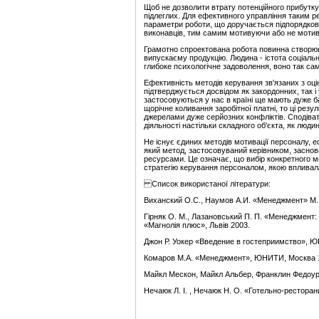
Щоб не дозволити втрату потенційного прибутку
підлеглих. Для ефективного управління таким р
параметри роботи, що доручається підпорядкова
виконавців, тим самим мотивуючи або не мотив
Грамотно спроектована робота повинна створюв
випускаєму продукцію. Людина - істота соціальн
глибоке психологічне задоволення, воно так са
Ефективність методів керування зв'язаних з оці
підтверджується досвідом як закордонних, так і
застосовуються у нас в країні ще мають дуже баг
щорічне коливання заробітної платні, то ці резу
джерелами дуже серйозних конфліктів. Сподіват
діяльності настільки складного об'єкта, як люди
Не існує єдиних методів мотивації персоналу, е
який метод, застосовуваний керівником, заснов
ресурсами. Це означає, що вибір конкретного м
стратегію керування персоналом, якою впливал
Список використаної літератури:
Виханский О.С., Наумов А.И. «Менеджмент» М.:
Гірняк О. М., Лазановський П. П. «Менеджмент: 
«Магнолія плюс», Львів 2003.
Джон Р. Уокер «Введение в гостеприимство», 
Комаров М.А. «Менеджмент», ЮНИТИ, Москва 
Майкл Мескон, Майкл Альбер, Франклин Федоу
Нечаюк Л. І. , Нечаюк Н. О. «Готельно-ресторан