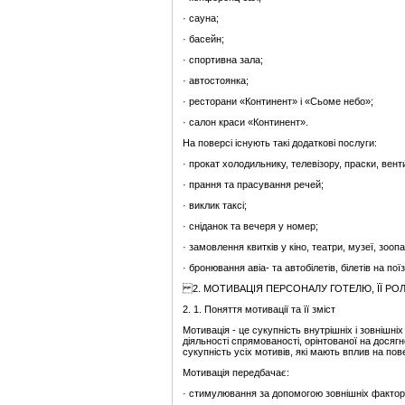
· сауна;
· басейн;
· спортивна зала;
· автостоянка;
· ресторани «Континент» і «Сьоме небо»;
· салон краси «Континент».
На поверсі існують такі додаткові послуги:
· прокат холодильнику, телевізору, праски, вент
· прання та прасування речей;
· виклик таксі;
· сніданок та вечеря у номер;
· замовлення квитків у кіно, театри, музеї, зоопа
· бронювання авіа- та автобілетів, білетів на пої
2. МОТИВАЦІЯ ПЕРСОНАЛУ ГОТЕЛЮ, ЇЇ РО
2. 1. Поняття мотивації та її зміст
Мотивація - це сукупність внутрішніх і зовнішні
діяльності спрямованості, орінтованої на досягне
сукупність усіх мотивів, які мають вплив на по
Мотивація передбачає:
· стимулювання за допомогою зовнішніх фактор