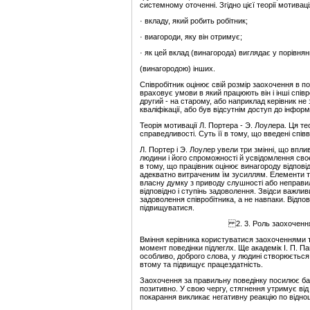
системному оточенні. Згідно цієї теорії мотивац
· вкладу, який робить робітник;
· виагороди, яку він отримує;
· як цей вклад (винагорода) виглядає у порівнян
(винагородою) інших.
Співробітник оцінює свій розмір заохочення в по
враховує умови в який працюють він і інші спів
другий - на старому, або наприклад керівник не 
кваліфікації, або був відсутнім доступ до інформа
Теорія мотивації Л. Портера - Э. Лоулера. Ця те
справедливості. Суть її в тому, що введені спі
Л. Портер і Э. Лоулер увели три змінні, що впли
людини і його спроможності й усвідомлення своє
в тому, що працівник оцінює винагороду відповід
адекватно витраченим їм зусиллям. Елементи т
власну думку з приводу слушності або неправиль
відповідно і ступінь задоволення. Звідси важли
задоволення співробітника, а не навпаки. Відпов
підвищуватися.
2. 3. Роль заохочення
Вміння керівника користуватися заохоченнями 
момент поведінки підлеглх. Ще академік І. П. Па
особливо, доброго слова, у людині створюється 
втому та підвищує працездатність.
Заохочення за правильну поведінку посилює баж
позитивно. У свою чергу, стягнення утримує ві
покарання викликає негативну реакцію по відн