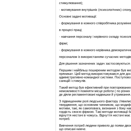
стимулювання);
· мотивування внутрішніх (психологічних) спону
Основні задачі мотивації:
· формування в кожного співробітника розуміння
в процесі праці;
· навчання персоналу і керівного складу психо
фірмі;
· формування в кожного керівника демократични
персоналом із використанням сучасних методів 
Для рішення зазначених задач застосовуються р
Першим і найбільш поширеним методом був метод
пряника». Цей метод використовувався для дося
адміністративно-командної системи. Поступово
санкцій і стимулів.
Такий метод був ефективний при повторюваних р
неможливості поміняти місце роботи ( по різних 
де діяли регламентовані надвишки й утримання.
З підвищенням ролі людського фактору з'явилися
твердження, що основним чинником, що модифіку
мотиви, такі, як самоповага, визнання з боку н
гордість своєю фірмою. Такі методи мотивації 
відчуття нестачі в чомусь. Відчуття нестачі ма
потреб.
Вивчення потреб людини привело до появи двох г
що описані нижче.