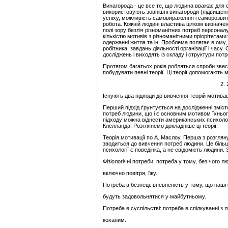
Винагорода - це все те, що людина вважає для
використовують зовнішні винагороди (підвищення
успіху, можливість самовираження і саморозвит
робота. Кожній людині властива цілком визначе
полі зору безліч різноманітних потреб персонал
кількістю мотивів з різноманітними пріорітетами
одержанні житла та ін. Проблема полягає в ому,
робітника, завдань діяльності організації і часу
досліджень і виходять із складу і структури пот
Протягом багатьох років робляться спроби звести
побудувати певні теорії. Ці теорії допомогають
2. 
Існують два підходи до вивчення теорій мотиваці
Перший підхід ґрунтується на дослідженні змісто
потреб людини, що і є основним мотивом їхнього
підходу можна віднести американських психоло
Клелланда. Розглянемо докладніше ці теорії.
Теорія мотивації по А. Маслоу. Перша з розглян
зводиться до вивчення потреб людини. Це більш
психології є поведінка, а не свідомість людини. 
Фізіологічні потреби: потреба у тому, без чого 
включно повітря, їжу.
Потреба в безпеці: впевненість у тому, що наші 
будуть задовольнятися у майбутньому.
Потреба в суспільстві: потреба в спілкуванні з
коханим.