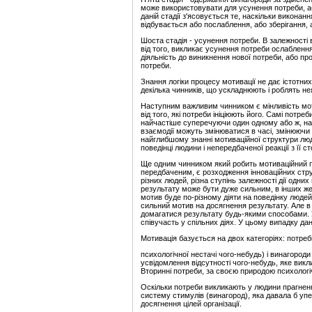
може використовувати для усунення потреби, аб
даній стадії з'ясовується те, наскільки виконанн
відбувається або послаблення, або зберігання, а
Шоста стадія - усунення потреби. В залежності 
від того, викликає усунення потреби ослабленн
діяльність до виникнення нової потреби, або пр
потреби.
Знання логіки процесу мотивації не дає істотн
декілька чинників, що ускладнюють і роблять н
Наступним важливим чинником є мінливість мот
від того, які потреби ініціюють його. Самі потре
найчастіше суперечуючи один одному або ж, нав
взаємодії можуть змінюватися в часі, змінюючи с
найглибшому знанні мотиваційної структури люди
поведінці людини і непередбаченої реакції з її 
Ще одним чинником який робить мотиваційний п
передбаченим, є розходження інноваційних стру
різних людей, різна ступінь залежності дії одни
результату може бути дуже сильним, в інших ж
мотив буде по-різному діяти на поведінку людей
сильний мотив на досягнення результату. Але в 
домагатися результату будь-якими способами. У 
співучасть у спільних діях. У цьому випадку д
Мотивація базується на двох категоріях: потреби
психологічної нестачі чого-небудь) і винагород
усвідомлення відсутності чого-небудь, яке викл
Вторинні потреби, за своєю природою психологіч
Оскільки потреби викликають у людини прагнен
систему стимулів (винагород), яка давала б упе
досягнення цілей організації.