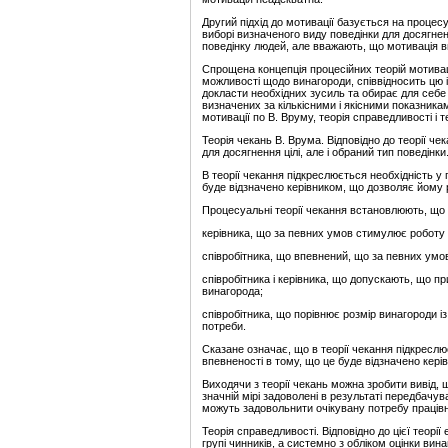
Другий підхід до мотивації базується на процесу
виборі визначеного виду поведінки для досягнен
поведінку людей, але вважають, що мотивація 
Спрощена концепція процесійних теорій мотиваці
можливості щодо винагороди, співвідносить цю 
докласти необхідних зусиль та обирає для себе 
визначених за кількісними і якісними показникам
мотивації по В. Вруму, теорія справедливості і 
Теорія чекань В. Врума. Відповідно до теорії ч
для досягнення цілі, але і обраний тип поведінки
В теорії чекання підкреслюється необхідність у 
буде відзначено керівником, що дозволяє йому
Процесуальні теорії чекання встановлюють, що 
керівника, що за певних умов стимулює роботу 
співробітника, що впевнений, що за певних умо
співробітника і керівника, що допускають, що 
винагорода;
співробітника, що порівнює розмір винагороди 
потреби.
Сказане означає, що в теорії чекання підкреслює
впевненості в тому, що це буде відзначено кер
Виходячи з теорії чекань можна зробити вивід, 
значній мірі задоволені в результаті передбачув
можуть задовольнити очікувану потребу праців
Теорія справедливості. Відповідно до цієї теорі
групі чинників, а системно з обліком оцінки ви