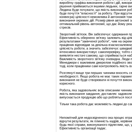
виробітку графіка виконання роботи і дій, вико
рішення приймаються іншими людьми, гарне вик
Людина буде почувати, що якість виконання робо
буде почуття “власності” за роботу. При відсут
конвеєра) цілісності неможлива й автономія то
виконання окремих дій. Розмір рівня автономії 
оптимальний рівень автономії, що дає йому реал
стресів.
Зворотний зв'язок. Він забезпечує одержання пр
Ефективність обернено зв'язку залежить від цілі
результатами “закінченої роботи”, чим на окре
працівник відповідав за декілька взаємозалежни
цілісність роботи, а значить забезпечує швидки
інтенсивно використовує самоперевірку, тобто о
виявляти нестачі самому, що сприймається наба
Важливість зворотного зв'язку очевидна. Люди п
Менеджери є важливим джерелом подібного звор
тоді, коли працівники самі контролюють якість в
Розглянуті вище три перших чинники вносять свій 
необхідності. Якщо робота не має таких парамет
виконання не буде створювати ні почуття викона
корисного.
Робота, яка задовольняє всім описаним чинник
якість виконання завдання, доставляє задоволе
випускається продукцію або що робляться послу
Тільки така робота дає можливість людині до са
Непомітний для недосвідченого ока процес втрат
відчутні результати, як плинність кадрів, керів
будь-якої справи, виконуваного підлеглим, що, у
Ефективність організації падає.