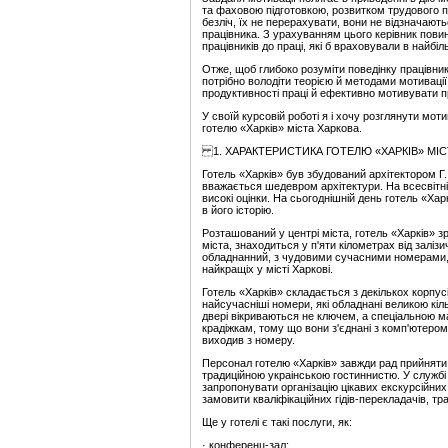
та фаховою підготовкою, розвитком трудового по
безліч, їх не перерахувати, вони не відзначают
працівника. З урахуванням цього керівник пови
працівників до праці, які б враховували в найбіль
Отже, щоб глибоко розуміти поведінку працівник
потрібно володіти теорією й методами мотивації
продуктивності праці й ефективно мотивувати пр
У своїй курсовій роботі я і хочу розглянути мо
готелю «Харків» міста Харкова.
1. ХАРАКТЕРИСТИКА ГОТЕЛЮ «ХАРКІВ» МІС
Готель «Харків» був збудований архітектором Г
вважається шедевром архітектури. На всесвітній
високі оцінки. На сьогоднішній день готель «Ха
в його історію.
Розташований у центрі міста, готель «Харків» 
міста, знаходиться у п'яти кілометрах від заліз
обладнанний, з чудовими сучасними номерами, 
найкращіх у місті Харкові.
Готель «Харків» складається з декількох корпус
найсучасніші номери, які обладнані великою кільк
двері вікриваються не ключем, а спеціальною маг
крадіжкам, тому що вони з'єднані з комп'ютером
виходив з номеру.
Персонал готелю «Харків» завжди рад прийняти
традиційною украінською гостиннистю. У служб
запропонувати організацію цікавих екскурсійних
замовити кваліфікаційних гідів-перекладачів, т
Ще у готелі є такі послуги, як:
· конференц-зал;