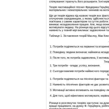
спілкування і прагнуть його розширити. Їхні кер
Теорія «мотиваційної гігієни» Фредерика Герцбер
матеріальних і нематеріальних чинників на мот
Ще ця теорія відома під назвою теорія вох фактор
оточуючим середовищем, у якому здійснюється п
пов'язана з самим характером та суттю роботи. З
виникає незадоволення працею. Але, якщо вони 
мотивувати людину. На різницю від цього відсут
наявність у повній мірі викликає задоволення т
Таблиця 1. Зіставлення теорій Маслоу, Мак Кле
1. Потреби поділяються на первинні та вторинні
2. Поведінку людини визначає найнижча незад
3. Після того, як потреба задоволена, її мотив
Тео
1. Три потреби - влади, успіху, визнання.
2. Сьогодні важливі потреби найвисчого порядку
Т
1. Потреби поділяються на гігієнічні фактори та 
2. Наявність гігієнічних факторів не дає розви
3. Мотивації активно впливають на поведінку л
4. Для того, щоб ефективно мотивувати, керівн
Різниця в розглянутих теоріях наступна: на думк
краще працювати, на думку Ф. Герцберга, робітн
мотивація неадекватна.