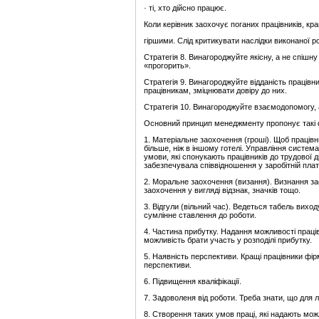
· ті, хто дійсно працює.
Коли керівник заохочує поганих працівників, кр
гіршими. Слід критикувати наслідки виконаної ро
Стратегія 8. Винагороджуйте якісну, а не спішну 
«прогорить».
Стратегія 9. Винагороджуйте відданість працівни
працівникам, зміцнювати довіру до них.
Стратегія 10. Винагороджуйте взаємодопомогу, 
Основний принцип менеджменту пропонує такі фо
1. Матеріальне заохочення (гроші). Щоб праців
більше, ніж в іншому готелі. Управління систе
умови, які спонукають працівників до трудової 
забезпечувала співвідношення у заробітній платі 
2. Моральне заохочення (визання). Визнання за
заохочення у вигляді відзнак, значків тощо.
3. Відгули (вільний час). Ведеться табель виход
сумлінне ставлення до роботи.
4. Частина прибутку. Надання можливості праці
можливість брати участь у розподілі прибутку.
5. Наявність перспективи. Кращі працівники фір
перспективи.
6. Підвищення кваліфікації.
7. Задоволеня від роботи. Треба знати, що для 
8. Створення таких умов праці, які надають мож