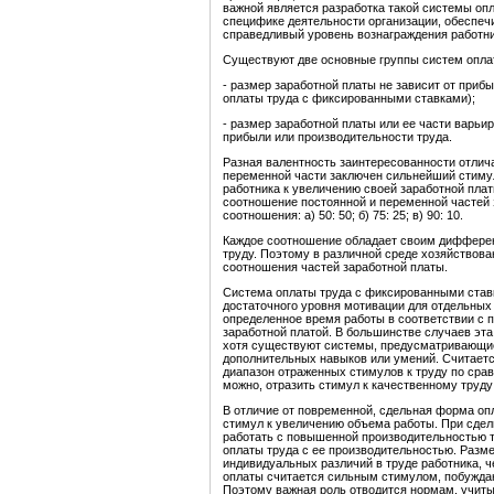
важной является разработка такой системы опл
специфике деятельности организации, обеспеч
справедливый уровень вознаграждения работни
Существуют две основные группы систем опла
- размер заработной платы не зависит от приб
оплаты труда с фиксированными ставками);
- размер заработной платы или ее части варьи
прибыли или производительности труда.
Разная валентность заинтересованности отлич
переменной части заключен сильнейший стимул
работника к увеличению своей заработной плат
соотношение постоянной и переменной частей
соотношения: а) 50: 50; б) 75: 25; в) 90: 10.
Каждое соотношение обладает своим дифферен
труду. Поэтому в различной среде хозяйствов
соотношения частей заработной платы.
Система оплаты труда с фиксированными ставк
достаточного уровня мотивации для отдельных
определенное время работы в соответствии с 
заработной платой. В большинстве случаев эта
хотя существуют системы, предусматривающие
дополнительных навыков или умений. Считаетс
диапазон отраженных стимулов к труду по сра
можно, отразить стимул к качественному труд
В отличие от повременной, сдельная форма опл
стимул к увеличению объема работы. При сдел
работать с повышенной производительностью тр
оплаты труда с ее производительностью. Разме
индивидуальных различий в труде работника, ч
оплаты считается сильным стимулом, побуждаю
Поэтому важная роль отводится нормам, учиты