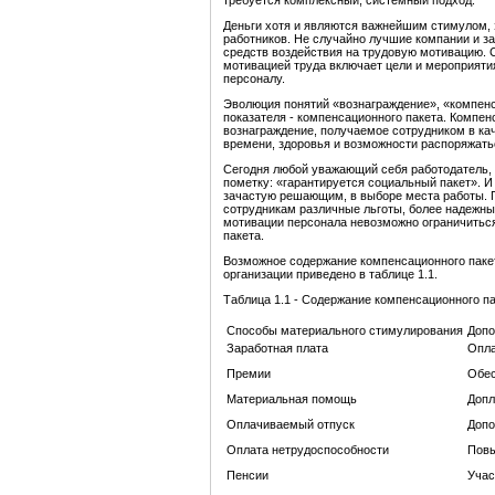
требуется комплексный, системный подход.
Деньги хотя и являются важнейшим стимулом, 
работников. Не случайно лучшие компании и з
средств воздействия на трудовую мотивацию. 
мотивацией труда включает цели и мероприяти
персоналу.
Эволюция понятий «вознаграждение», «компенс
показателя - компенсационного пакета. Компен
вознаграждение, получаемое сотрудником в ка
времени, здоровья и возможности распоряжать
Сегодня любой уважающий себя работодатель, 
пометку: «гарантируется социальный пакет». И
зачастую решающим, в выборе места работы. П
сотрудникам различные льготы, более надежны
мотивации персонала невозможно ограничиться
пакета.
Возможное содержание компенсационного пакет
организации приведено в таблице 1.1.
Таблица 1.1 - Содержание компенсационного п
Способы материального стимулирования
Допо
Заработная плата
Опла
Премии
Обес
Материальная помощь
Допл
Оплачиваемый отпуск
Допо
Оплата нетрудоспособности
Повы
Пенсии
Учас