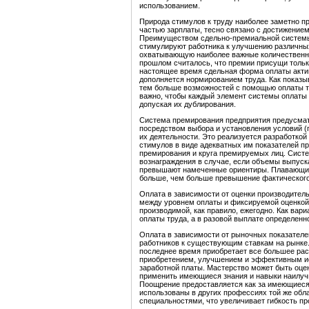
использованием.
Природа стимулов к труду наиболее заметно пр
частью зарплаты, тесно связано с достижение
Преимуществом сдельно-премиальной системы я
стимулируют работника к улучшению различных
охватывающую наиболее важные количественны
прошлом считалось, что премии присущи только
настоящее время сдельная форма оплаты акти
дополняется нормированием труда. Как показы
тем больше возможностей с помощью оплаты тр
важно, чтобы каждый элемент системы оплаты 
допуская их дублирования.
Система премирования предприятия предусмат
посредством выбора и установления условий 
их деятельности. Это реализуется разработко
стимулов в виде адекватных им показателей пр
премирования и круга премируемых лиц. Систе
вознаграждения в случае, если объемы выпус
превышают намеченные ориентиры. Плавающие 
больше, чем больше превышение фактического
Оплата в зависимости от оценки производител
между уровнем оплаты и фиксируемой оценкой
производимой, как правило, ежегодно. Как вар
оплаты труда, а в разовой выплате определенн
Оплата в зависимости от рыночных показателе
работников к существующим ставкам на рынке.
последнее время приобретает все большее ра
приобретением, улучшением и эффективным ис
заработной платы. Мастерство может быть оцен
применить имеющиеся знания и навыки наилуч
Поощрение предоставляется как за имеющиеся 
использованы в других профессиях той же обл
специальностями, что увеличивает гибкость пр