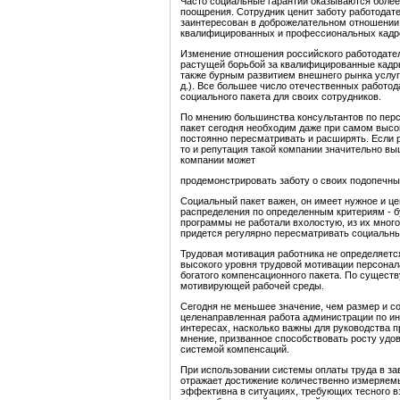
Часто социальные гарантии оказываются боле
поощрения. Сотрудник ценит заботу работодате
заинтересован в доброжелательном отношении
квалифицированных и профессиональных кадр
Изменение отношения российского работодател
растущей борьбой за квалифицированные кадр
также бурным развитием внешнего рынка услуг 
д.). Все большее число отечественных работо
социального пакета для своих сотрудников.
По мнению большинства консультантов по перс
пакет сегодня необходим даже при самом высок
постоянно пересматривать и расширять. Если р
то и репутация такой компании значительно вы
компании может
продемонстрировать заботу о своих подопечных
Социальный пакет важен, он имеет нужное и це
распределения по определенным критериям - б
программы не работали вхолостую, из их много
придется регулярно пересматривать социальн
Трудовая мотивация работника не определяетс
высокого уровня трудовой мотивации персонал
богатого компенсационного пакета. По существ
мотивирующей рабочей среды.
Сегодня не меньшее значение, чем размер и со
целенаправленная работа администрации по ин
интересах, насколько важны для руководства 
мнение, призванное способствовать росту удо
системой компенсаций.
При использовании системы оплаты труда в за
отражает достижение количественно измеряемы
эффективна в ситуациях, требующих тесного в