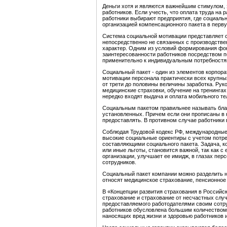
Деньги хотя и являются важнейшим стимулом, 
работников. Если учесть, что оплата труда на
работники выбирают предприятия, где социаль
организацией компенсационного пакета в перв
Система социальной мотивации представляет с
непосредственно не связанных с производств
характер. Одним из условий формирования фо
заинтересованности работников посредством п
применительно к индивидуальным потребностя
Социальный пакет - один из элементов корпор
мотивации персонала практически всех крупны
от трети до половины величины заработка. Ру
медицинские страховки, обучение на тренингах
нередко входят выдача и оплата мобильного т
Социальным пакетом правильнее называть бла
установленных. Причем если они прописаны в к
предоставлять. В противном случае работники 
Соблюдая Трудовой кодекс РФ, международные
высокие социальные ориентиры с учетом потре
составляющими социального пакета. Задача, ко
или иные льготы, становится важной, так как 
организации, улучшает ее имидж, в глазах перс
сотрудников.
Социальный пакет компании можно разделить на
относят медицинское страхование, пенсионное с
В «Концепции развития страхования в Российс
страхование и страхование от несчастных слу
предоставляемого работодателями своим сотр
работников обусловлена большим количеством
наносящих вред жизни и здоровью работников 