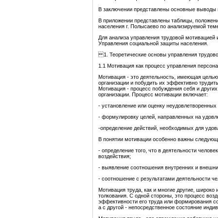
В заключении представлены основные выводы 
В приложении представлены таблицы, положен
населения г. Полысаево по анализируемой тем
Для анализа управления трудовой мотивацией
Управления социальной защиты населения.
1. Теоретические основы управления трудов
1.1 Мотивация как процесс управления персон
Мотивация - это деятельность, имеющая целью
организации и побудить их эффективно трудит
Мотивация - процесс побуждения себя и других
организации. Процесс мотивации включает:
- установление или оценку неудовлетворенных
- формулировку целей, направленных на удовл
-определение действий, необходимых для удов
В понятии мотивации особенно важны следующи
- определение того, что в деятельности челов
воздействия;
- выявление соотношения внутренних и внешни
- соотношение с результатами деятельности че
Мотивация труда, как и многие другие, широко
толкования. С одной стороны, это процесс во
эффективности его труда или формирования со
а с другой - непосредственное состояние индив