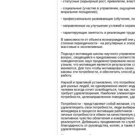
- статусные (карьерный рост, привилегии, власт
- социальные (участие в управлении, ощущение
моральное поощрение);
- профессионально развивающие (обучение, п
- направленные на улучшение условий и охраны
- гарантирующие занятость и реализацию трудо
В зависимости от объекта вознаграждений они
степени периодичности - на регулярные и эпиз
массовые и эксклюзивные.
Подход к мотивации школы научного управлени
вопрос, сводящийся к предложению соответст
поведенческих наук продемонстрировали несос
узнали, что мотивация является результатом с
меняются. Для того чтобы мотивировать своих
каковы эти потребности, и обеспечить способ 
работу.
Наукой и практикой установлено, что потребност
для разных людей, но одновременно имеет инди
человек всегда хочет освободиться, так как, п
требует удовлетворения. Наиболее элементарн
потребности, целенаправленное поведение, уд
Потребности - представляют собой желания, с
удовлетворить свои потребности, люди выбира
менеджера в процессе мотивации работников -
личные потребности в обмен на качественную 
позитивное чувство облегчения и комфортного 
реализуется. Добившись продвижения по служб
благодарность от руководства, коллег, а также
удовлетворения.