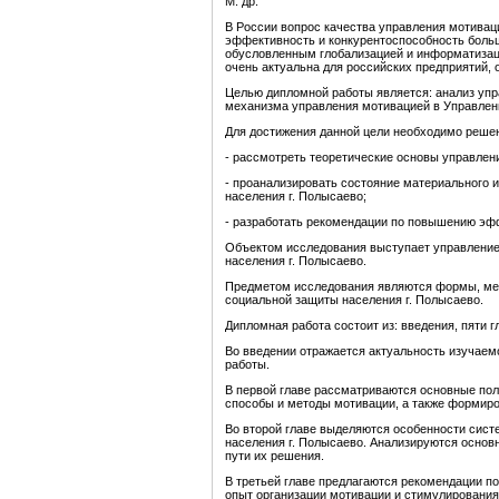
М. др.
В России вопрос качества управления мотиваци
эффективность и конкурентоспособность больш
обусловленным глобализацией и информатизац
очень актуальна для российских предприятий, 
Целью дипломной работы является: анализ упр
механизма управления мотивацией в Управлени
Для достижения данной цели необходимо реше
- рассмотреть теоретические основы управлен
- проанализировать состояние материального 
населения г. Полысаево;
- разработать рекомендации по повышению эф
Объектом исследования выступает управление
населения г. Полысаево.
Предметом исследования являются формы, мет
социальной защиты населения г. Полысаево.
Дипломная работа состоит из: введения, пяти г
Во введении отражается актуальность изучае
работы.
В первой главе рассматриваются основные пол
способы и методы мотивации, а также формиро
Во второй главе выделяются особенности сист
населения г. Полысаево. Анализируются осно
пути их решения.
В третьей главе предлагаются рекомендации 
опыт организации мотивации и стимулирования