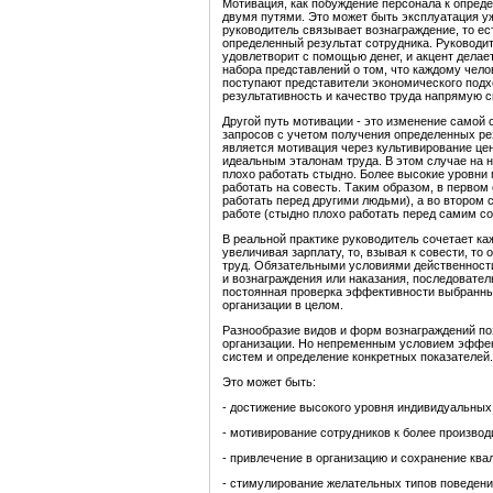
Мотивация, как побуждение персонала к опре
двумя путями. Это может быть эксплуатация у
руководитель связывает вознаграждение, то е
определенный результат сотрудника. Руководи
удовлетворит с помощью денег, и акцент делае
набора представлений о том, что каждому чело
поступают представители экономического подх
результативность и качество труда напрямую 
Другой путь мотивации - это изменение самой
запросов с учетом получения определенных ре
является мотивация через культивирование це
идеальным эталонам труда. В этом случае на н
плохо работать стыдно. Более высокие уровни
работать на совесть. Таким образом, в первом
работать перед другими людьми), а во втором 
работе (стыдно плохо работать перед самим со
В реальной практике руководитель сочетает ка
увеличивая зарплату, то, взывая к совести, то
труд. Обязательными условиями действенност
и вознаграждения или наказания, последовател
постоянная проверка эффективности выбранных
организации в целом.
Разнообразие видов и форм вознаграждений поз
организации. Но непременным условием эффект
систем и определение конкретных показателей.
Это может быть:
- достижение высокого уровня индивидуальных
- мотивирование сотрудников к более производ
- привлечение в организацию и сохранение кв
- стимулирование желательных типов поведени