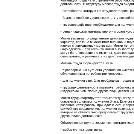
Мотивация труда - это стремление работника 
деятельности. В структуру мотива труда входят
- потребность, которую хочет удовлетворить ра
- благо, способное удовлетворить эту потребно
- трудовое действие, необходимое для получен
- цена - издержки материального и морального
Мотив вызывает определенные действия индиви
характер, связан с множеством внешних и внут
наряду с имеющимися мотивами. Мотив не тольк
надо сделать. Если какой-то мотив вызывает д
могут быть, совершенно отличны, даже при оди
свои мотивы, ограничивать их действие или да
Мотивы труда формируются, если:
- в распоряжении субъекта управления имеетс
обусловленным потребностям человека;
- для получения этих благ необходимы трудовы
- трудовая деятельность позволяет работнику
издержками, чем любые другие виды деятельно
Мотив труда формируется только тогда, когда 
основным условием получения блага. Если же
различия, стаж работы, принадлежность к опр
служебного продвижения, получения разряда, ст
которые не обязательно предполагают трудовую
других видов деятельности.
Объединенная группа элементов, составляющих
- выбор мотиваторов труда;