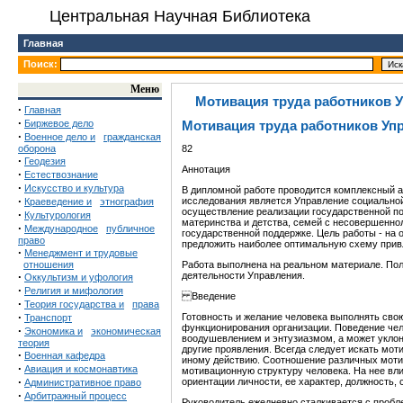
Центральная Научная Библиотека
Главная
Поиск:
Меню
Мотивация труда работников 
·
Главная
·
Биржевое дело
Мотивация труда работников Уп
·
Военное дело и
гражданская
оборона
82
·
Геодезия
Аннотация
·
Естествознание
·
Искусство и культура
В дипломной работе проводится комплексный 
·
исследования является Управление социальной
Краеведение и
этнография
осуществление реализации государственной по
·
Культурология
материнства и детства, семей с несовершенно
·
Международное
публичное
государственной поддержке. Цель работы - на
право
предложить наиболее оптимальную схему прив
·
Менеджмент и трудовые
отношения
Работа выполнена на реальном материале. Пол
·
деятельности Управления.
Оккультизм и уфология
·
Религия и мифология
Введение
·
Теория государства и
права
·
Готовность и желание человека выполнять сво
Транспорт
функционирования организации. Поведение чел
·
Экономика и
экономическая
воодушевлением и энтузиазмом, а может уклон
теория
другие проявления. Всегда следует искать моти
·
Военная кафедра
иному действию. Соотношение различных моти
·
Авиация и космонавтика
мотивационную структуру человека. На нее вл
·
ориентации личности, ее характер, должность, 
Административное право
·
Арбитражный процесс
Руководитель ежедневно сталкивается с пробл