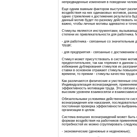
непредвиденные изменения в поведении челове
Еще одним важным фактором выступает различ
воздействия на них одинаковых мотивов, разна
одних стремление к достижению результата буд
данный мотив будет по-разному действовать н
важно, чтобы личные мотивы адекватно и точн
Стимулы являются инструментами, вызывающи
степени их привлекательности для работника.
- для работника - связанные со значительным
труде;
- для предприятия - связанные с достижением
Стимул может присутствовать в системе мотив
предпочтительнее, так как «пряник» в данном с
избежание дублирования стимулов их разграни
ставки в основном отражают стимулы повышен
времени, то премии - стимулы качества труда 
Как различаются физические и умственные спо
Индивидуализация вознаграждения, применяем
эффективность мотивации труда. Это связано и
высоким уровнем взаимосвязи и взаимозависи
Обязательными условиями действенности сист
вознаграждения или наказания, последователь
постоянная проверка эффективности выбранных
организации в целом.
Система внешних вознаграждений может быть 
формам воздействия на работников применяем
потребностей их можно сгруппировать следую
- экономические (денежные и неденежные);