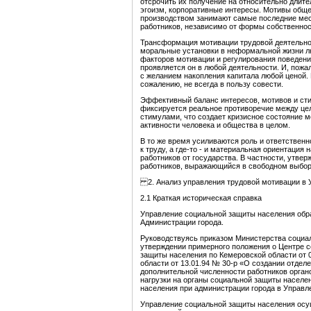
отсрочить их получение на относительно длит
эгоизм, корпоративные интересы. Мотивы обще
производством занимают самые последние мес
работников, независимо от формы собственнос
Трансформация мотивации трудовой деятельнос
моральные установки в неформальной жизни лю
факторов мотивации и регулирования поведени
проявляется он в любой деятельности. И, пожа
с желанием накопления капитала любой ценой. 
сожалению, не всегда в пользу совести.
Эффективный баланс интересов, мотивов и стим
фиксируется реальное противоречие между це
стимулами, что создает кризисное состояние м
активности человека и общества в целом.
В то же время усиливаются роль и ответственн
к труду, а где-то - и материальная ориентация
работников от государства. В частности, утве
работников, выражающийся в свободном выборе
2. Анализ управления трудовой мотивации в 
2.1 Краткая историческая справка
Управление социальной защиты населения обра
Администрации города.
Руководствуясь приказом Министерства социал
утверждении примерного положения о Центре 
защиты населения по Кемеровской области от 0
области от 13.01.94 № 30-р «О создании отделе
дополнительной численности работников орган
нагрузки на органы социальной защиты населе
населения при администрации города в Управл
Управление социальной защиты населения осу