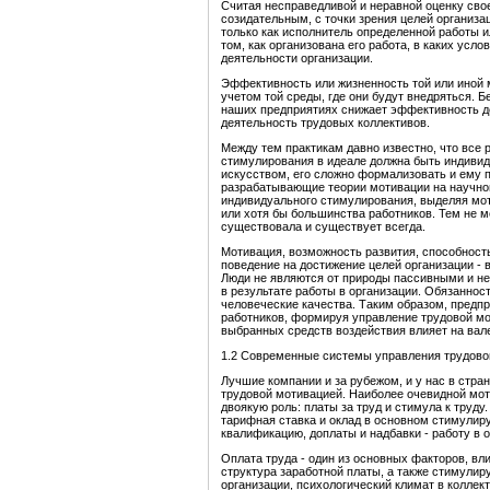
Считая несправедливой и неравной оценку свое
созидательным, с точки зрения целей организа
только как исполнитель определенной работы 
том, как организована его работа, в каких услов
деятельности организации.
Эффективность или жизненность той или иной м
учетом той среды, где они будут внедряться. 
наших предприятиях снижает эффективность д
деятельность трудовых коллективов.
Между тем практикам давно известно, что все 
стимулирования в идеале должна быть индивид
искусством, его сложно формализовать и ему 
разрабатывающие теории мотивации на научной
индивидуального стимулирования, выделяя мо
или хотя бы большинства работников. Тем не 
существовала и существует всегда.
Мотивация, возможность развития, способность
поведение на достижение целей организации - в
Люди не являются от природы пассивными и не
в результате работы в организации. Обязаннос
человеческие качества. Таким образом, предп
работников, формируя управление трудовой м
выбранных средств воздействия влияет на вале
1.2 Современные системы управления трудово
Лучшие компании и за рубежом, и у нас в стр
трудовой мотивацией. Наиболее очевидной мот
двоякую роль: платы за труд и стимула к труд
тарифная ставка и оклад в основном стимулир
квалификацию, доплаты и надбавки - работу в о
Оплата труда - один из основных факторов, вл
структура заработной платы, а также стимули
организации, психологический климат в коллек