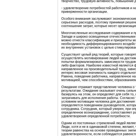
творчество, трудовую активность, повышение д
- удовлетворение потребностей работников и н
приверженности организации.
Особого внимания заслуживают экономические 
серьезных расходов, поэтому принимая решен
соотношение затрат, которые несет организаци
Многочисленные исследования содержания и пр
Западе и широко освещенные отечественными а
можно отнести классификацию и приоритеты мо
необходимость дифференцированного воздейств
их внутренних установок с целью стимулирова
Существует целый ряд теорий, которые говорят
осуществлять мотивирование людей на достиж
попытки формализировать зависимости трудовог
либо факторов. Наиболее известной является ф
направленное на производительный труд, завис
интерес весовая значимость каждого отдельно
Равена, поведение работника, направленное н
мотивацией, чем способностями, образованием
Ожидание отражает представление человека о т
результатам. Ожидание оказывает очень сильно
базируясь на этом, он определяет для себя то,
затрачивать для исполнения работы. Согласно
условием мотивации человека для достижения 
определяется поведением руководителя, котор
сотрудника. Сотрудник, который уверен, при 
определенное вознаграждение, сопоставляет р
удовлетворения определенной потребности.
Одним из постоянных стремлений людей являе
Люди, хотя и не в одинаковой степени, желают,
теории равенства на основе проведенных эмпи
удовлетворенности, если соблюдается равенст