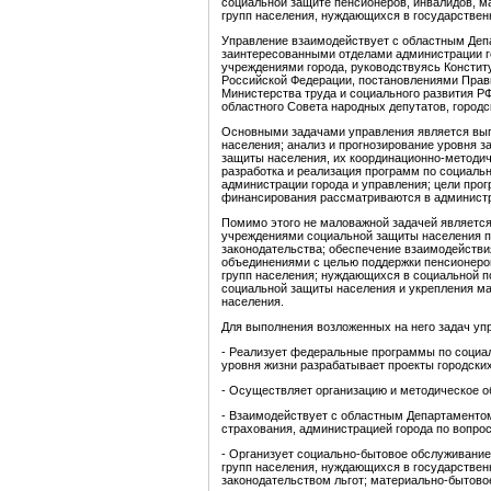
социальной защите пенсионеров, инвалидов, м
групп населения, нуждающихся в государствен
Управление взаимодействует с областным Деп
заинтересованными отделами администрации г
учреждениями города, руководствуясь Констит
Российской Федерации, постановлениями Прав
Министерства труда и социального развития Р
областного Совета народных депутатов, городс
Основными задачами управления является вы
населения; анализ и прогнозирование уровня 
защиты населения, их координационно-методич
разработка и реализация программ по социаль
администрации города и управления; цели прог
финансирования рассматриваются в администра
Помимо этого не маловажной задачей является
учреждениями социальной защиты населения п
законодательства; обеспечение взаимодейств
объединениями с целью поддержки пенсионеров
групп населения; нуждающихся в социальной 
социальной защиты населения и укрепления м
населения.
Для выполнения возложенных на него задач уп
- Реализует федеральные программы по социал
уровня жизни разрабатывает проекты городски
- Осуществляет организацию и методическое о
- Взаимодействует с областным Департаменто
страхования, администрацией города по вопр
- Организует социально-бытовое обслуживание 
групп населения, нуждающихся в государствен
законодательством льгот; материально-бытово