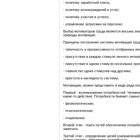
- политику заработной платы;
- политику вознаграждений и услуг;
- политику участия в успехе;
- управление затратами на персонал.
Выбор мотиваторов труда является весьма зна
природы мотивации.
Принципы построения системы мотивации труд
- типичность и прогрессивность отобранных ин
- присутствие в каждом стимуле личного интер
- присутствие в одном стимуле нескольких пр
- главенство одних стимулов над другими;
- простота и наглядность системы.
Мотивацию, можно представить в виде ряда по
Первый - возникновение потребностей. Человек
какие-то действия. Потребности бывают самые 
- физиологические;
- психологические;
- социальные.
Второй этап - поиск путей обеспечение потреб
замечать.
Третий этап - определение целей (направлений
нужно сделать, обеспечить потребность.