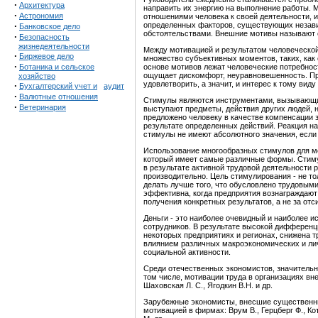
·
Архитектура
направить их энергию на выполнение работы.
·
Астрономия
отношениями человека к своей деятельности, 
·
определенных факторов, существующих незави
Банковское дело
обстоятельствами. Внешние мотивы называют
·
Безопасность
жизнедеятельности
Между мотивацией и результатом человеческой 
·
Биржевое дело
множество субъективных моментов, таких, как 
·
Ботаника и сельское
основе мотивов лежат человеческие потребности
ощущает дискомфорт, неуравновешенность. При
хозяйство
удовлетворить, а значит, и интерес к тому вид
·
Бухгалтерский учет и
аудит
·
Валютные отношения
Стимулы являются инструментами, вызывающи
·
Ветеринария
выступают предметы, действия других людей, н
предложено человеку в качестве компенсации за
результате определенных действий. Реакция н
стимулы не имеют абсолютного значения, если 
Использование многообразных стимулов для м
который имеет самые различные формы. Стимул
в результате активной трудовой деятельности 
производительно. Цель стимулирования - не то
делать лучше того, что обусловлено трудовы
эффективна, когда предприятия вознаграждают
получения конкретных результатов, а не за от
Деньги - это наиболее очевидный и наиболее 
сотрудников. В результате высокой дифференци
некоторых предприятиях и регионах, снижена т
влиянием различных макроэкономических и лич
социальной активности.
Среди отечественных экономистов, значительн
том числе, мотивации труда в организациях внес
Шаховская Л. С., Ягодкин В.Н. и др.
Зарубежные экономисты, внесшие существенны
мотивацией в фирмах: Врум В., Герцберг Ф., Кот