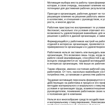
Мотивация выбора места работы трансформируе
которая, в свою очередь, оказывает влияние 
потенциал для достижения рабочих результатов
Приходя в организацию, работник думает не то
решающее влияние на решение работать именн
в коллективе, и отношения с руководством, и 
роста, и многое другое.
Работник пристрастно воспринимает те условия,
беспокоит, насколько эти условия отвечают его
возможность удовлетворения важнейших для не
решение о работе в данной организации, и зави
Формирующийся у работников настрой на работ
отдачей в интересах организации, проявляется 
приверженности организации и в удовлетворен
Работников нельзя заставить или вынудить ма
организации. Это возможно лишь тогда, когда 
работе своей квалификации, способностей и де
всецело определяется их трудовой мотивацией
в интересах организации, тем выше их рабочие
Таким образом, именно состояние рабочей сре
работников. От того, насколько важнейшие с
потребностям, установкам и ценностям работни
Трудовая мотивация персонала формируется п
действующих на работника в процессе его проф
методам материального и морального стимули
условия и организация труда, взаимоотношени
руководителем, понимание работником своих к
о положении дел в компании.
Нельзя все многообразие средств воздействия
и материальному стимулированию. Невозможно 