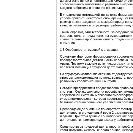
должна быть ясной и понятной для каждого чле
согласованного коллектива с развитой внутре
каждого работника в решение общих задач.
В управлении мотивацией труда ряда фирм акти
успела проявить некоторые свои преимущества.
размер вознаграждения за каждый период врем
качеств работника и от размера прибыли, пол
Таким образом, ответственность за создание
системы оплаты труда лежит на руководителях 
хозяйствования проблемам оплаты труда и мо
внимание.
1.3 Особенности трудовой мотивации
Основным фактором формирования социальной 
преобразовательная деятельность человека - 
жизни. Поэтому важным источником развития о
является мотивация трудовой деятельности че
На трудовую мотивацию оказывают деструктивн
стрессы, дискриминация по полу, возрасту, п
различных квалификационных групп.
Сегодня предприятиям предоставлено право с
системы. Однако для многих российских компа
современной системы мотивации высокоэффект
схема премирования, которая перестала быть
безотносительно реального увеличения показа
Преобладающее значение приобретает фактор м
деятельности его удельный вес в 2 раза прев
людьми. При этом данные социологических опр
деятельности примерно одинакова у работнико
Среди мотивов трудовой деятельности преобла
хотят получить желаемые блага сейчас, немед