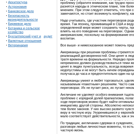
·
Архитектура
проблему (обратите внимание, как трудно прох
·
разнятся народы в этническом плане, тем бол
Астрономия
мнениях. При этом следует отметить, что при 
·
Банковское дело
замечаются, но стоит возникнуть конфликту, ка
·
Безопасность
жизнедеятельности
Надо учитывать, где участник переговоров род
·
Биржевое дело
время. Так японец, проживающий в США и веду
·
определенной мере может сохранить черты, пр
Ботаника и сельское
влиять на его поведение на переговорах. Однак
хозяйство
американским, поскольку на формирование его 
·
Бухгалтерский учет и
аудит
воспитан.
·
Валютные отношения
·
Ветеринария
Все выше- и нижесказанное может помочь пред
Американцы при решении проблемы стремятся о
реализацией договоренностей. Они ценят в людя
тратя времени на формальности. Нередко прояв
непременно должен руководствоваться теми же 
ценят в людях пунктуальность, всегда вовремя
недопустимы и не могут быть ничем оправданы
получаса до часа и предпочтительно один на од
Американцы умеют и любят торговаться, уделя
называемым «пакетным» решениям. Часто сами
переговорах. Их не пугает риск, их пугает нек
Англичане не уделяют особого внимания тщател
проблеме с изрядной долей прагматизма, полаг
ходе переговоров можно будет найти оптималь
инициативу другой стороны. Абсолютно непоко
тем более законов. У них высоко развито чувс
веру в честную игру. Укоренившееся у европей
мало соответствует действительности, как и 
По традиции, англичанин сдержан в суждениях,
разговоре любые личностные моменты, то есть 
частную жизнь.