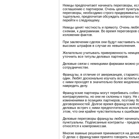
Немцы предпочитают начинать переговоры, если
соглашению с партнером. Очень ценят пунктуа
переговоры, необходимо строго придерживатьс
тщательно, предпочитая обсуждать вопросы пос
перейти к следующему.
Немцы ценят честность и прямоту. Очень любя
схемам, к диаграммам. Во время переговоров с
изложении фактов.
При заключении сделок они будут настаивать н
высоких штрафов в случае их невыполнения.
Желательно учитывать приверженность немцев 
уточнить все титулы деловых партнеров.
Деловые связи с немецкими фирмами можно ус
сотрудничестве.
Французы, в отличие от американцев, старают
один. Любят досконально изучать все аспекты
с ними проходят в значительно более медленн
навредить делу.
Французские партнеры могут перебивать собес
контраргументы, но они не склонны к торгу. Н
изменениями в позициях партнеров, поэтому 
договоренностей. Долгое время французский я
деловых встреч с ними предпочтительно испол
этом, что они крайне чувствительны к ошибкам
Деловые переговоры французы любят начинать в
пунктуальны. Подписанные контракты - предел
относятся к компромиссам.
Многие важные решения принимаются на деловы
О делах с французами принято говорить только 