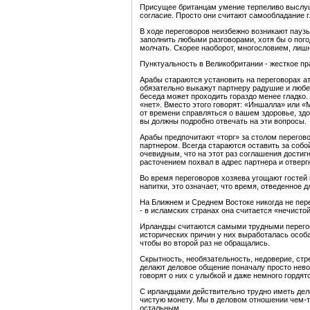
Присущее британцам умение терпеливо выслуши
согласие. Просто они считают самообладание 
В ходе переговоров неизбежно возникают паузы
заполнить любыми разговорами, хотя бы о пого
молчать. Скорее наоборот, многословием, лиш
Пунктуальность в Великобритании - жесткое пр
Арабы стараются установить на переговорах а
обязательно выкажут партнеру радушие и любе
беседа может проходить гораздо менее гладко. 
«нет». Вместо этого говорят: «Иншалла» или «
от времени справляться о вашем здоровье, здор
вы должны подробно отвечать на эти вопросы.
Арабы предпочитают «торг» за столом перего
партнером. Всегда стараются оставить за собо
очевидным, что на этот раз соглашения достигн
расточением похвал в адрес партнера и отверг
Во время переговоров хозяева угощают гостей
напитки, это означает, что время, отведенное д
На Ближнем и Среднем Востоке никогда не пер
- в исламских странах она считается «нечистой
Ирландцы считаются самыми трудными перегов
исторических причин у них выработалась особа
чтобы во второй раз не обращались.
Скрытность, необязательность, недоверие, ст
делают деловое общение поначалу просто нево
говорят о них с улыбкой и даже немного гордят
С ирландцами действительно трудно иметь дело
чистую монету. Мы в деловом отношении чем-т
остальным.