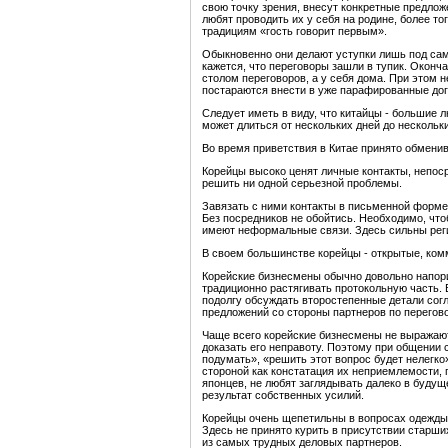
свою точку зрения, внесут конкретные предложе
любят проводить их у себя на родине, более тог
традициям «гость говорит первым».
Обыкновенно они делают уступки лишь под самы
кажется, что переговоры зашли в тупик. Оконч
столом переговоров, а у себя дома. При этом 
постараются внести в уже парафированные дог
Следует иметь в виду, что китайцы - большие 
может длиться от нескольких дней до нескольк
Во время приветствия в Китае принято обмени
Корейцы высоко ценят личные контакты, непос
решить ни одной серьезной проблемы.
Завязать с ними контакты в письменной форме 
Без посредников не обойтись. Необходимо, что
имеют неформальные связи. Здесь сильны реги
В своем большинстве корейцы - открытые, ком
Корейские бизнесмены обычно довольно напори
традиционно растягивать протокольную часть. 
подолгу обсуждать второстепенные детали сог
предложений со стороны партнеров по перегов
Чаще всего корейские бизнесмены не выражают
доказать его неправоту. Поэтому при общении 
подумать», «решить этот вопрос будет нелегко»
стороной как констатация их неприемлемости, 
японцев, не любят заглядывать далеко в буду
результат собственных усилий.
Корейцы очень щепетильны в вопросах одежды 
Здесь не принято курить в присутствии старши
из самых трудных деловых партнеров.