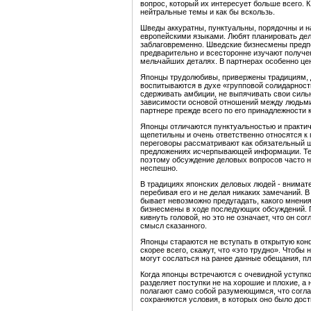
вопрос, который их интересует больше всего. К
нейтральные темы и как бы вскользь.
Шведы аккуратны, пунктуальны, порядочны и н
европейскими языками. Любят планировать дел
заблаговременно. Шведские бизнесмены предпо
предварительно и всесторонне изучают получе
мельчайших деталях. В партнерах особенно це
Японцы трудолюбивы, привержены традициям, 
воспитываются в духе «групповой солидарност
сдерживать амбиции, не выпячивать свои силь
зависимости основой отношений между людьми
партнере прежде всего по его принадлежности к
Японцы отличаются пунктуальностью и практич
щепетильны и очень ответственно относятся 
переговоры рассматривают как обязательный ша
предложениях исчерпывающей информации. Тер
поэтому обсуждение деловых вопросов часто на
неспешно.
В традициях японских деловых людей - внимате
перебивая его и не делая никаких замечаний. В
бывает невозможно предугадать, какого мнени
бизнесмены в ходе последующих обсуждений. 
кивнуть головой, но это не означает, что он со
смысл сказанного.
Японцы стараются не вступать в открытую конф
скорее всего, скажут, что «это трудно». Чтобы
могут сослаться на ранее данные обещания, пл
Когда японцы встречаются с очевидной уступко
разделяет поступки не на хорошие и плохие, 
полагают само собой разумеющимся, что согла
сохраняются условия, в которых оно было дост