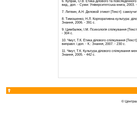
6. Кубрак, О.В. Етика ділового та повсякденного 
вид., доп. - Суми: Університетська книга, 2003. -
7. Литвин, А.Н. Деловой этикет [Текст]: самоучите
8. Тимошенко, Н.Л. Корпоративна культура: ділов
Знання, 2006. - 391 с.
9. Цимбалюк, І.М. Психологія спілкування [Текст
- 304 с.
10. Чмут, Т.К. Етика ділового спілкування [Текст]:
виправл. і доп. - К.: Знання, 2007. - 230 с.
11. Чмут, Т.К. Культура ділового спілкування мене
Знання, 2005. - 442 с.
© Центра