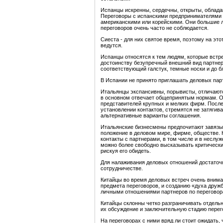
Испанцы искренны, сердечны, открыты, облада
Переговоры с испанскими предпринимателями 
американскими или корейскими. Они большие 
переговоров очень часто не соблюдается.
Сиеста - для них святое время, поэтому на это
ведутся.
Испанцы относятся к тем людям, которые встре
достоинству безупречный внешний вид партнер
соответствующий галстук, темные носки и до б
В Испании не принято приглашать деловых пар
Итальянцы экспансивны, порывисты, отличают
в основном отвечает общепринятым нормам. О
представителей крупных и мелких фирм. Послед
установлении контактов, стремятся не затягив
альтернативные варианты соглашения.
Итальянские бизнесмены предпочитают завяз
положение в деловом мире, фирме, обществе.
контакты с партнерами, в том числе и в неслу
можно более свободно высказывать критически
рискуя его обидеть.
Для налаживания деловых отношений достато
сотрудничестве.
Китайцы во время деловых встреч очень вним
предмета переговоров, и созданию «духа дружб
личными отношениями партнеров по переговор
Китайцы склонны четко разграничивать отдель
их обсуждение и заключительную стадию перег
На переговорах с ними вряд ли стоит ожидать,