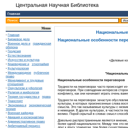
Центральная Научная Библиотека
Главная
Поиск:
Меню
Национальные 
·
Главная
·
Биржевое дело
Национальные особенности пер
·
Военное дело и
гражданская
оборона
·
Геодезия
·
Естествознание
·
Искусство и культура
«Деловые ко
·
Краеведение и
этнография
·
Культурология
·
Международное
публичное
"
Национальны
право
·
Национ
альные особенности переговоров
Менеджмент и трудовые
отношения
Трудности на переговорах часто происходят из
·
Оккультизм и уфология
переговоров. При совпадении интересов сторон
·
Религия и мифология
конфликту, как они начинают играть очень важн
·
Теория государства и
права
Трудности на переговорах зачастую обусловли
·
Транспорт
культуры, в которых произнесенные слова вос
·
Экономика и
экономическая
смысла. Это так называемые культуры с низким
теория
и немецкая. В других культурах, в частности п
·
Военная кафедра
велико. Порой скрытый в словах смысл способ
·
Авиация и космонавтика
Довольно распространенным является мнение, 
·
Административное право
более одной национальности. Между тем это не
·
Арбитражный процесс
друг к другу этнически, тем более существенн