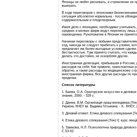
Японцы не любят рисковать, и стремление не п
выиграть.
В ходе переговоров с японскими бизнесменами
ситуация абсолютно нормальна - после обоюдно
содержательным и плодотворным.
Имея дело с японцами, необходимо учитывать
средних и мелких фирм ведут переписку лишь 
переводчика. Рукопожатие в Японии не принято
Начиная переговоры с любыми представителями
ход, никогда не следует прибегать к уловке, ко
предлагает им более выгодные условия сделки
бестактностью. Там принято считать, что кажд
делать это достойно, не оскорбляя других.
Иностранная делегация, прибывшая в Россию,
расходов на себя. Как правило, транспортные
обратно, а также расходы по медицинскому ст
иностранная фирма. Все другие расходы по пр
пределах.
Список литературы
1. Баева, О.А. Ораторское искусство и деловое 
знание, 2000. - 328 с.
2. Данюк, В.М. Організація праці менеджера [Текс
України, КНЕУ ім. Вадима Гетьмана. - К.: КНЕУ, 2
3. Діловий етикет. Етика ділового спілкування [Тек
4. Етика ділового спілкування [Текст]: курс лекцій
5. Замкова, Н.Л. Психологічна природа ділового с
C.53-62