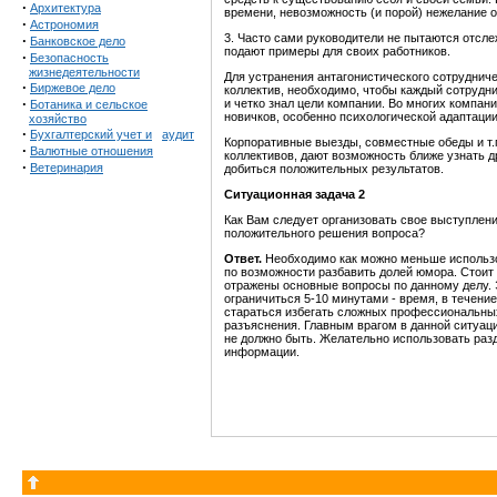
·
Архитектура
времени, невозможность (и порой) нежелание 
·
Астрономия
3. Часто сами руководители не пытаются отсл
·
Банковское дело
подают примеры для своих работников.
·
Безопасность
жизнедеятельности
Для устранения антагонистического сотруднич
·
Биржевое дело
коллектив, необходимо, чтобы каждый сотрудни
·
и четко знал цели компании. Во многих компа
Ботаника и сельское
новичков, особенно психологической адаптаци
хозяйство
·
Бухгалтерский учет и
аудит
Корпоративные выезды, совместные обеды и т.
·
Валютные отношения
коллективов, дают возможность ближе узнать др
·
Ветеринария
добиться положительных результатов.
Ситуационная задача 2
Как Вам следует организовать свое выступлен
положительного решения вопроса?
Ответ.
Необходимо как можно меньше использов
по возможности разбавить долей юмора. Стоит 
отражены основные вопросы по данному делу. Э
ограничиться 5-10 минутами - время, в течени
стараться избегать сложных профессиональных
разъяснения. Главным врагом в данной ситуаци
не должно быть. Желательно использовать ра
информации.