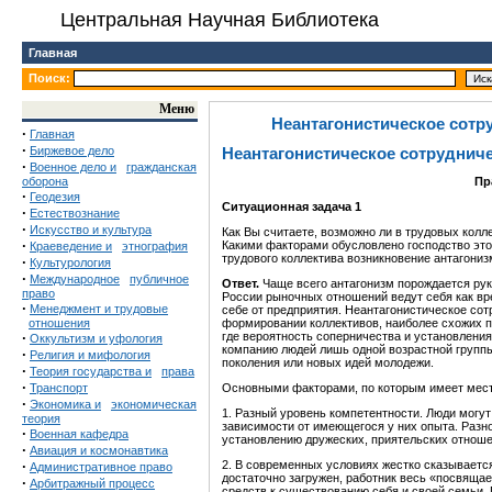
Центральная Научная Библиотека
Главная
Поиск:
Меню
Неантагонистическое сотр
·
Главная
·
Биржевое дело
Неантагонистическое сотруднич
·
Военное дело и
гражданская
оборона
Пр
·
Геодезия
Ситуационная задача 1
·
Естествознание
·
Искусство и культура
Как Вы считаете, возможно ли в трудовых колл
·
Какими факторами обусловлено господство это
Краеведение и
этнография
трудового коллектива возникновение антагони
·
Культурология
·
Международное
публичное
Ответ.
Чаще всего антагонизм порождается рук
право
России рыночных отношений ведут себя как вр
·
Менеджмент и трудовые
себе от предприятия. Неантагонистическое со
отношения
формировании коллективов, наиболее схожих п
·
где вероятность соперничества и установлени
Оккультизм и уфология
компанию людей лишь одной возрастной групп
·
Религия и мифология
поколения или новых идей молодежи.
·
Теория государства и
права
·
Транспорт
Основными факторами, по которым имеет место
·
Экономика и
экономическая
1. Разный уровень компетентности. Люди могу
теория
зависимости от имеющегося у них опыта. Раз
·
Военная кафедра
установлению дружеских, приятельских отноше
·
Авиация и космонавтика
·
2. В современных условиях жестко сказываетс
Административное право
достаточно загружен, работник весь «посвящае
·
Арбитражный процесс
средств к существованию себя и своей семьи.