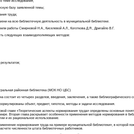
по теме исследования;
ескую базу заявленной темы;
ания труда;
мени на всю библиотечную деятельность в муниципальной библиотеке.
ли работы Смирновой Н.А., Киселевой А.Л., Коготкова Д.Я., Дригайло В.Г.
сть следующих взаимодополняющих методов:
результатов;
тральная районная библиотека (МОК НО ЦБС)
на состоит из четырех разделов, введения, заключения, а также библиографического с
ормулированы объект, предмет, гипотеза, методы и задачи исследования.
первой главе «Теоретические аспекты нормирования труда» определены основные понят
ире. Вторая глава раскрывает особенности применения методов нормирования в библи
гии и их рациональное использование.
Применение нормирования труда на примере муниципальной библиотеки», в которой по
расчете численности штата библиотечных работников.