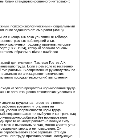
ны бланк стандартизированного интервью (с
ческими, психофизиологическими и социальными
лнение заданного объема работ.(45с.8)
ная с конца ХIХ века усилиями Ф.Тейлора
хронометражных наблюдений и так
ения различных трудовых приемов, которые
берт (1868-1924), который заложил основы
е и таким образом выбирал наиболее
овой деятельности. Так, еще Гостев А.К.
ганизацию труда. Если в ремесле естественно
й тип работы». В современных руководствах по
 в анализе организационно-технических
нального порядка (технологии) выполнения
Исходя из этого предметом нормирования труда
ванных организационно-технических условиях и
и анализа трудозатрат и соответственно
 рабочего времени, что влияет на
ени, уровня напряженности норм труда,
аботодателя важен точный учет и контроль над
го невозможно добиться без нормирования
ди просто не могут работать в полную силу.
рую можно выполнить за час, можно «растянуть»
и серьезных мер для ее повышения. Он
«не отрабатывают» свою зарплату. Отсюда
лиотечного труда призвано решать следующие