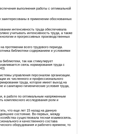
беспечения выполнения работы с оптимальной
ки заинтересованы в применении обоснованных
ровании интенсивность труда обеспечивала
олжно учитывать интенсивность труда, а также
ехнологии и прогрессивных производственных
на протяжении всего трудового периода.
ботника библиотеки содержанием и условиями
 библиотеки, так как стимулирует
анавливается связь нормирования труда с
43)
системы управления персоналом организации.
ации их численного и профессионального
рмировании труда, которое имеет выход на
е и санитарно-гигиенические условия труда,
ни, в работе по оптимальным напряженным
ть комплексного исследования роли и
ить, что еще лет 15 назад на данную
одняшнее состояние. Во-первых, между
 хозяйства существовала тесная взаимосвязь.
ионального и качественного состава
ческого оборудования и рабочего времени, то