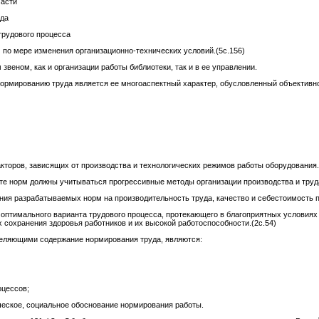
части
уда
трудового процесса
 по мере изменения организационно-технических условий.(5с.156)
веном, как и организации работы библиотеки, так и в ее управлении.
ормированию труда является ее многоаспектный характер, обусловленный объективн
кторов, зависящих от производства и технологических режимов работы оборудования.
ете норм должны учитываться прогрессивные методы организации производства и труд
ия разрабатываемых норм на производительность труда, качество и себестоимость пр
оптимального варианта трудового процесса, протекающего в благоприятных условиях
 сохранения здоровья работников и их высокой работоспособности.(2с.54)
еляющими содержание нормирования труда, являются:
оцессов;
ческое, социальное обоснование нормирования работы.