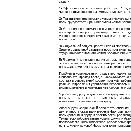
задачи:
1) Эффективного потенциала работника. Это д
численностью персонала, минимальными затрат
2) Повышения значимости экономического аспе
норм трудозатрат и рациональном использован
3) Установления нормального уровня интенсив
долговременный рост производительности труда
уровень нервно-психологических и интеллекту
процессов.
4) Социальной защиты работников от чрезмерн
Задача социальной защиты в нормировании тру
труда, наиболее полного использования его ин
5) Взаимосвязи нормирования и стимулировани
эффективное использование материальных и тр
премиальными системами, когда размер премий 
Проблемы нормирования труда в последние год
Связано это, прежде всего, с необходимостью
состава и современной корректировкой требов
разные направления управления персоналом и е
индивидуальные и коллективные формы его орг
У работника, регулирующего свои трудовые сп
нормам, в темпе, соответствующем мотивации 
возможностей нормирования труда.
Анализируя исторический аспект становления и
деятельность оказывали влияние факторы, при
нормированием труда и практической реализац
Технически обоснованные нормы служили базо
производственного коллектива, определения ф
есть служили основой формирования пропорции