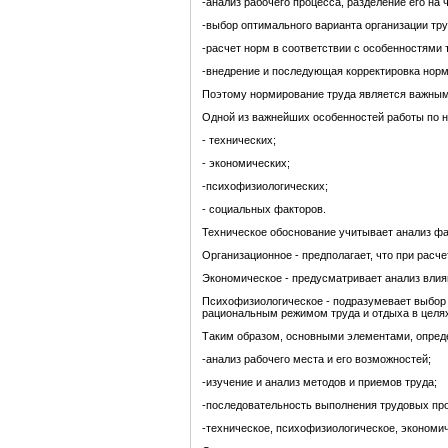
-анализ рабочего процесса, разделение его на 
-выбор оптимального варианта организации тр
-расчет норм в соответствии с особенностями 
-внедрение и последующая корректировка норм
Поэтому нормирование труда является важным з
Одной из важнейших особенностей работы по н
- технических;
- экономических;
-психофизиологических;
- социальных факторов.
Техническое обоснование учитывает анализ фа
Организационное - предполагает, что при расч
Экономическое - предусматривает анализ влиян
Психофизиологическое - подразумевает выбор 
рациональным режимом труда и отдыха в целях
Таким образом, основными элементами, опред
-анализ рабочего места и его возможностей;
-изучение и анализ методов и приемов труда;
-последовательность выполнения трудовых пр
-техническое, психофизиологическое, экономи