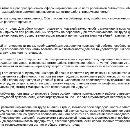
остигается распространением сферы нормирования на всех работников библиотеки, о
ами рабочего времени при высоком качестве работы (продукции, услуг).
кта в трудовых отношениях. Обе стороны - и работодатель, и работник - экономичес
ии рабочего времени.
ности труда. Для обеих сторон трудовых отношений важно, чтобы заложенная в норми
 и прибыли при рациональных затратах на персонал. Для этого нормирование труда д
альных нагрузок, существенно возрастающих при использовании новейшей техники, т
ой интенсивности труда, необходимой для сохранения нормальной работоспособности 
да призвана обеспечивать благоприятные возможности для роста удовлетворения ра
теллектуального потенциала.
я труда. Норма труда может рассматриваться как средство стимулирования персонала
удовых ресурсов, высокое качество работы (продукции, оборота, услуг). Хорошо уст
зависит от величины норм трудозатрат, степени их напряженности и выполнения.(2с.
ы объективно выдвинулись на первый план, и являются одним из важных элементов 
 повышения эффективности использования трудового потенциала работников, оптимиз
аний к персоналу исходя из условий рынка. Современное производство нуждается в но
го трудовой деятельностью: расстановку кадров, планирование, психофизиологически
анизации, методы материального вознаграждения и другие.
особности, повышается интерес в более эффективном использовании рабочего време
трудовой деятельности, и вознаграждению за нее. Все это актуализирует необходимос
 развития нормирования труда в нашей стране, можно со всей определенностью отмет
сущие плановой командно-административной экономике которые и обусловили ее сег
ией закона планомерного и пропорционального развития социалистического народного
й управления плановой трудоемкости выпускаемой продукции, формирования професс
онда заработной платы предприятия, степени эффективности использования технологи
 в распределении совокупного общественного труда.