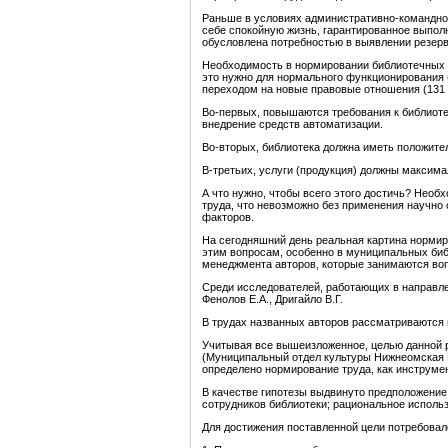
Раньше в условиях административно-командно
себе спокойную жизнь, гарантированное выполн
обусловлена потребностью в выявлении резерв
Необходимость в нормировании библиотечных п
это нужно для нормального функционирования 
переходом на новые правовые отношения (131 Ф
Во-первых, повышаются требования к библиоте
внедрение средств автоматизации.
Во-вторых, библиотека должна иметь положите
В-третьих, услуги (продукция) должны максима
А что нужно, чтобы всего этого достичь? Необ
труда, что невозможно без применения научно
факторов.
На сегодняшний день реальная картина нормир
этим вопросам, особенно в муниципальных биб
менеджмента авторов, которые занимаются вопро
Среди исследователей, работающих в направлен
Фенолов Е.А., Дригайло В.Г.
В трудах названных авторов рассматриваются
Учитывая все вышеизложенное, целью данной р
(Муниципальный отдел культуры Нижнеомская Ц
определено нормирование труда, как инструме
В качестве гипотезы выдвинуто предположение
сотрудников библиотеки; рациональное исполь
Для достижения поставленной цели потребова