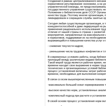
Созданная в рамках централизованного механи
нормативное регулирование экономики, а на у
управленческой команды, не предусматривающе
государственного управления существовать не
Положении о библиотечном деле СССР. Органы 
качества труда. Поэтому многие организации,
ликвидировали и сокращали службы занятые ор
Сегодня любая существующая организация, в то
конкурентоспособной и даже лидирующей на ры
применения рационального использования труд
отличие от нашей страны в странах с развито
мероприятия, направленные на максимальное 
и нормативов, поддерживая их на необходимом
выражающийся в повышении качества услуг и п
- снижение текучести кадров;
- уменьшение числа трудовых конфликтов и т.п
В современных условиях работы, когда библио
пропорций между различными видами библиотечн
Такой мерой труда является рабочее время, не
времени находит свое выражение в норме труд
технических и организационных условий библ
процесс установления величины затрат рабоче
времени, необходимых для выполнения конкрет
В связи со всем вышеперечисленным повышаю
-максимально больший охват нормированием тр
-высокое качество норм, установленных анал
-комплексный подход при расчете и установлен
В своей основе процесс установления норм вк