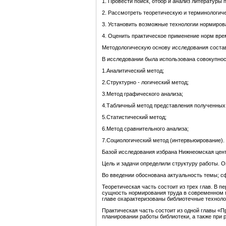
1. Провести поиск, отбор и анализ литературы 
2. Рассмотреть теоретическую и терминологич
3. Установить возможные технологии нормиров
4. Оценить практическое применение норм вре
Методологическую основу исследования состави
В исследовании была использована совокупно
1.Аналитический метод;
2.Структурно - логический метод;
3.Метод графического анализа;
4.Табличный метод представления полученных 
5.Статистический метод;
6.Метод сравнительного анализа;
7.Социологический метод (интервьюирование).
Базой исследования избрана Нижнеомская цен
Цель и задачи определили структуру работы. О
Во введении обоснована актуальность темы; сф
Теоретическая часть состоит из трех глав. В 
сущность нормирования труда в современном м
главе охарактеризованы библиотечные техноло
Практическая часть состоит из одной главы «
планировании работы библиотеки, а также при 