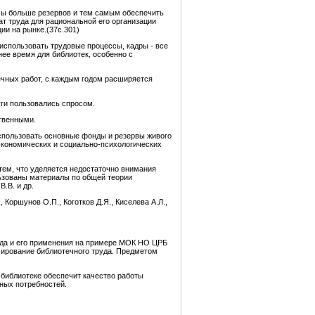
мы больше резервов и тем самым обеспечить
т труда для рациональной его организации
ии на рынке.(37с.301)
использовать трудовые процессы, кадры - все
ее время для библиотек, особенно с
ечных работ, с каждым годом расширяется
уги пользовались спросом.
ственными.
использовать основные фонды и резервы живого
экономических и социально-психологических
тем, что уделяется недостаточно внимания
льзованы материалы по общей теории
.В. и др.
Коршунов О.П., Коготков Д.Я., Киселева А.Л.,
уда и его применения на примере МОК НО ЦРБ
мирование библиотечного труда. Предметом
 библиотеке обеспечит качество работы
ных потребностей.