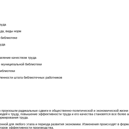
руда
да, виды норм
 библиотеке
руда
авление качеством труда
е муниципальной библиотеки
библиотеки
ленности штата библиотечных работников
ы произошли радикальные сдвиги в общественно-политической и экономической жизни
дей к труду, повышение эффективности труда и его качества становятся все более 
ормирования труда.
нной для любого этапа и периода развития экономики. Изменения происходят в форма
кторов эффективности производства.