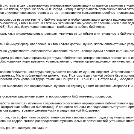
й системы и централизованного планирования организации старались заложить в нор
ение плана, получение премий и наград. Сегодня актуальность применения норм затра
ов снижения производственных затрат и повышения конкурентоспособности организац
роцессов вызвана тем, что библиотека как и любая организация должна рационально 
библиотеки, чтобы выжить в сложных экономических условиях сложившихся в последн
З). Все это, безусловно, повышает требования к работе библиотек.
кам, как к информационным центрам, увеличивается объем и интенсивность библиот
льный имидж среди населения, а чтобы этого достичь нужно, чтобы библиотечные усл
льно удовлетворять потребности населения, то есть, говоря одним словом быть каче
ходима рациональная организация труда в библиотеке, которая позволит эффективно 
 обоснованных норм времени, установленных с учетом организационно- технических, 
ования библиотечного труда складывается не самым лучшим образом. Это связано с 
лиотеках. Мало публикаций на данную тему. Поэтому в дипломной работе были испо
сами нормирования труда, таких как Пашуто В.П., Гейц И.В., Петров М.И., Бородина В
ии библиотечного нормирования, буквально единицы, к ним относятся Смирнова Н.А., 
 в основном различные аспекты нормирования библиотечных процессов.
аботы является - изучение современного состояния нормирования библиотечного тр
ентральная районная библиотека). В качестве объекта исследования выступает нор
нт совершенствования деятельности муниципальной библиотеки.
 о том, что эффективно разработанная система нормирования труда в муниципальной
зование кадров; четкое распределение функциональных обязанностей; уточнение штат
лось решить следующие задачи: