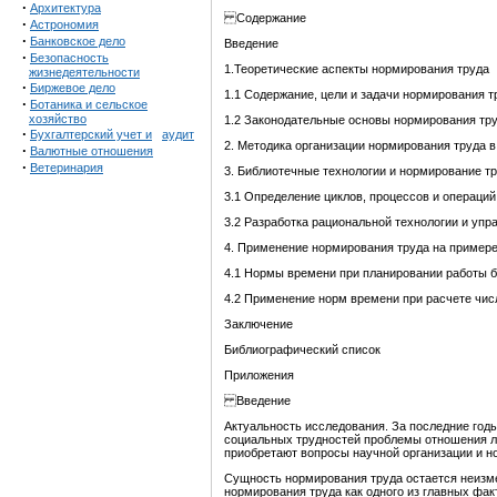
·
Архитектура
Содержание
·
Астрономия
·
Банковское дело
Введение
·
Безопасность
1.Теоретические аспекты нормирования труда
жизнедеятельности
·
Биржевое дело
1.1 Содержание, цели и задачи нормирования т
·
Ботаника и сельское
хозяйство
1.2 Законодательные основы нормирования тру
·
Бухгалтерский учет и
аудит
2. Методика организации нормирования труда в
·
Валютные отношения
·
Ветеринария
3. Библиотечные технологии и нормирование т
3.1 Определение циклов, процессов и операций
3.2 Разработка рациональной технологии и упр
4. Применение нормирования труда на пример
4.1 Нормы времени при планировании работы 
4.2 Применение норм времени при расчете чис
Заключение
Библиографический список
Приложения
Введение
Актуальность исследования. За последние год
социальных трудностей проблемы отношения лю
приобретают вопросы научной организации и н
Сущность нормирования труда остается неизме
нормирования труда как одного из главных фа