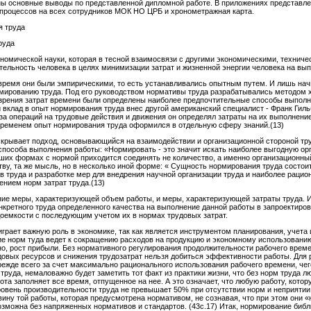
ны основные выводы по представленной дипломной работе. В приложениях представле
х процессов на всех сотрудников МОК НО ЦРБ и хронометражная карта.
я труда
руда
кономической науки, которая в тесной взаимосвязи с другими экономическими, техни
ельность человека в целях минимизации затрат и жизненной энергии человека на выпо
время они были эмпирическими, то есть устанавливались опытным путем. И лишь начи
рмированию труда. Под его руководством нормативы труда разрабатывались методом 
зрения затрат времени были определены наиболее предпочтительные способы выполн
 вклад в опыт нормирования труда внес другой американский специалист - Франк Гиль
а операций на трудовые действия и движения он определял затраты на их выполнени
временем опыт нормирования труда оформился в отдельную сферу знаний.(13)
крывает подход, основывающийся на взаимодействии и организационной стороной труд
способа выполнения работы: «Нормировать - это значит искать наиболее выгодную ор
сших формах с нормой приходится соединять не количество, а именно организационны
ву, та же мысль, но в несколько иной форме: « Сущность нормирования труда состоит
 труда и разработке мер для внедрения научной организации труда и наиболее рацио
нием норм затрат труда.(13)
ие меры, характеризующей объем работы, и меры, характеризующей затраты труда. 
нкретного труда определенного качества на выполнение данной работы в запроектиро
оемкости с последующим учетом их в нормах трудовых затрат.
рает важную роль в экономике, так как является инструментом планирования, учета 
ие норм туда ведет к сокращению расходов на продукцию и экономному использованию
но, рост прибыли. Без нормативного регулирования продолжительности рабочего врем
довых ресурсов и снижения трудозатрат нельзя добиться эффективности работы. Для р
режде всего за счет максимально рационального использования рабочего времени, че
труда, немаловажно будет заметить тот факт из практики жизни, что без норм труда лю
ота заполняет все время, отпущенное на нее. А это означает, что любую работу, кото
уровень производительности труда не превышает 50% при отсутствии норм и неприяти
вину той работы, которая предусмотрена нормативом, не сознавая, что при этом они 
озможна без напряженных нормативов и стандартов. (43с.17) Итак, нормирование биб