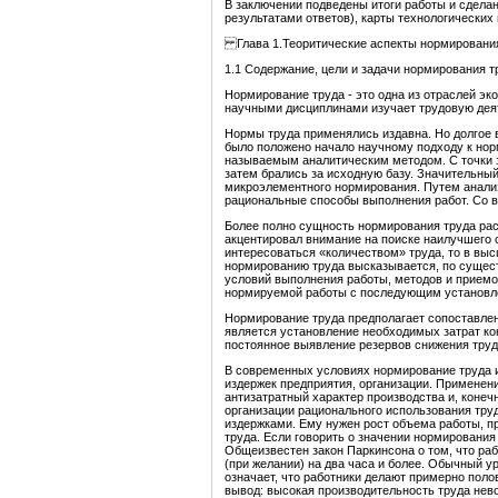
В заключении подведены итоги работы и сдела
результатами ответов), карты технологически
Глава 1.Теоритические аспекты нормировани
1.1 Содержание, цели и задачи нормирования т
Нормирование труда - это одна из отраслей э
научными дисциплинами изучает трудовую деят
Нормы труда применялись издавна. Но долгое 
было положено начало научному подходу к но
называемым аналитическим методом. С точки 
затем брались за исходную базу. Значительный
микроэлементного нормирования. Путем анализ
рациональные способы выполнения работ. Со 
Более полно сущность нормирования труда рас
акцентировал внимание на поиске наилучшего 
интересоваться «количеством» труда, то в вы
нормированию труда высказывается, по сущест
условий выполнения работы, методов и приемов
нормируемой работы с последующим установле
Нормирование труда предполагает сопоставлен
является установление необходимых затрат ко
постоянное выявление резервов снижения труд
В современных условиях нормирование труда иг
издержек предприятия, организации. Применен
антизатратный характер производства и, конеч
организации рационального использования тру
издержками. Ему нужен рост объема работы, п
труда. Если говорить о значении нормирования 
Общеизвестен закон Паркинсона о том, что раб
(при желании) на два часа и более. Обычный 
означает, что работники делают примерно поло
вывод: высокая производительность труда нев