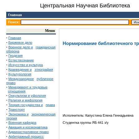
Центральная Научная Библиотека
Главная
Поиск:
Меню
·
Главная
·
Биржевое дело
Нормирование библиотечного т
·
Военное дело и
гражданская
оборона
·
Геодезия
·
Естествознание
·
Искусство и культура
·
Краеведение и
этнография
·
Культурология
·
Международное
публичное
право
·
Менеджмент и трудовые
отношения
·
Оккультизм и уфология
·
Религия и мифология
·
Теория государства и
права
·
Транспорт
·
Экономика и
экономическая
Исполнитель: Капустина Елена Геннадьевна
теория
·
Военная кафедра
Студентка группы ЯБ 441 з/у
·
Авиация и космонавтика
·
Административное право
·
Арбитражный процесс