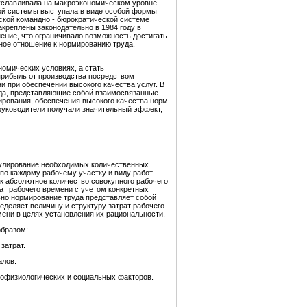
буславливала на макроэкономическом уровне
той системы выступала в виде особой формы
ской командно - бюрократической системе
креплены законодательно в 1984 году в
ние, что ограничивало возможность достигать
вное отношение к нормированию труда,
номических условиях, а стать
прибыль от производства посредством
 при обеспечении высокого качества услуг. В
уда, представляющие собой взаимосвязанные
рования, обеспечения высокого качества норм
руководители получали значительный эффект,
егулирование необходимых количественных
по каждому рабочему участку и виду работ.
ак абсолютное количество совокупного рабочего
ат рабочего времени с учетом конкретных
но нормирование труда представляет собой
деляет величину и структуру затрат рабочего
ени в целях установления их рациональности.
бразом:
затрат.
алов.
ихофизиологических и социальных факторов.