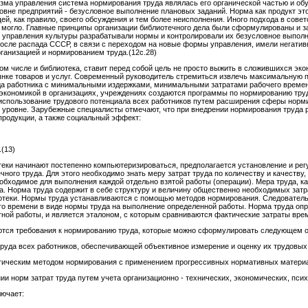
зма управления система нормирования труда являлась его органической частью и о
ровне предприятий - безусловное выполнение плановых заданий. Норма как продукт э
й, как правило, своего обсуждения и тем более неисполнения. Иного подхода в совет
 могло. Главные принципы организации библиотечного дела были сформулированы и за
управления культуры разрабатывали нормы и контролировали их безусловное выполне
 после распада СССР, в связи с переходом на новые формы управления, имели негати
ганизацией и нормированием труда.(12с.28)
м числе и библиотека, ставит перед собой цель не просто выжить в сложившихся эко
нке товаров и услуг. Современный руководитель стремиться извлечь максимальную 
а работника с минимальными издержками, минимальными затратами рабочего времени
й экономикой в организациях, учреждениях создаются программы по нормированию тр
использование трудового потенциала всех работников путем расширения сферы норми
 уровне. Зарубежные специалисты отмечают, что при внедрении нормирования труда 
родукции, а также социальный эффект:
.(13)
теки начинают постепенно компьютеризироваться, предполагается установление и р
ого труда. Для этого необходимо знать меру затрат труда по количеству и качеству, 
обходимое для выполнения каждой отдельно взятой работы (операции). Мера труда, к
а. Норма труда содержит в себе структуру и величину общественно необходимых затр
иотеки. Нормы труда устанавливаются с помощью методов нормирования. Следователь
го времени в виде нормы труда на выполнение определенной работы. Норма труда опре
ной работы, и является эталоном, с которым сравниваются фактические затраты врем
тся требования к нормированию труда, которые можно сформулировать следующем о
уда всех работников, обеспечивающей объективное измерение и оценку их трудовых 
итическим методом нормирования с применением прогрессивных нормативных матери
ии норм затрат труда путем учета организационно - технических, экономических, пс
лючает: