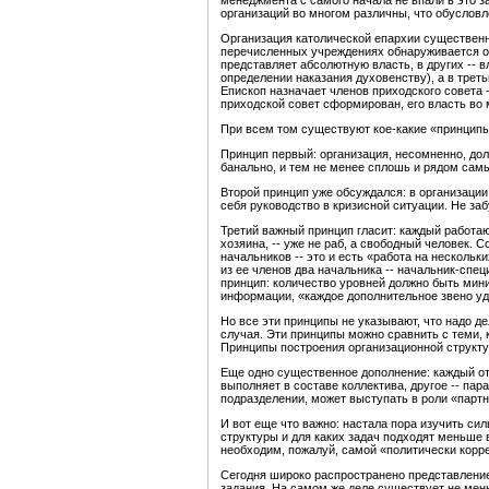
менеджмента с самого начала не впали в это 
организаций во многом различны, что обусловл
Организация католической епархии существенно
перечисленных учреждениях обнаруживается одн
представляет абсолютную власть, в других -- 
определении наказания духовенству), а в треть
Епископ назначает членов приходского совета -
приходской совет сформирован, его власть во
При всем том существуют кое-какие «принципы
Принцип первый: организация, несомненно, дол
банально, и тем не менее сплошь и рядом сам
Второй принцип уже обсуждался: в организации
себя руководство в кризисной ситуации. Не за
Третий важный принцип гласит: каждый работаю
хозяина, -- уже не раб, а свободный человек.
начальников -- это и есть «работа на нескольк
из ее членов два начальника -- начальник-сп
принцип: количество уровней должно быть мини
информации, «каждое дополнительное звено уд
Но все эти принципы не указывают, что надо де
случая. Эти принципы можно сравнить с теми, к
Принципы построения организационной структ
Еще одно существенное дополнение: каждый от
выполняет в составе коллектива, другое -- па
подразделении, может выступать в роли «парт
И вот еще что важно: настала пора изучить си
структуры и для каких задач подходят меньше 
необходим, пожалуй, самой «политически коррек
Сегодня широко распространено представление 
задания. На самом же деле существует не мень