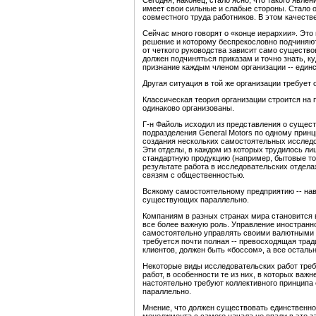
Сегодня, наконец, стало ясно, что такого явле
имеет свои сильные и слабые стороны. Стало о
совместного труда работников. В этом качеств
Сейчас много говорят о «конце иерархии». Это
решение и которому беспрекословно подчиняютс
от четкого руководства зависит само существов
должен подчиняться приказам и точно знать, ку
признание каждым членом организации -- единс
Другая ситуация в той же организации требует о
Классическая теория организации строится на 
одинаково организованы.
Г-н Файоль исходил из представления о сущест
подразделения General Motors по одному принци
создания нескольких самостоятельных исследо
Эти отделы, в каждом из которых трудилось л
стандартную продукцию (например, бытовые то
результате работа в исследовательских отделах
связям с общественностью.
Всякому самостоятельному предприятию -- нав
существующих параллельно.
Компаниям в разных странах мира становится 
все более важную роль. Управление иностранн
самостоятельно управлять своими валютными р
требуется почти полная -- превосходящая тра
клиентов, должен быть «боссом», а все осталь
Некоторые виды исследовательских работ треб
работ, в особенности те из них, в которых ва
настоятельно требуют коллективного принципа
параллельно.
Мнение, что должен существовать единственно 