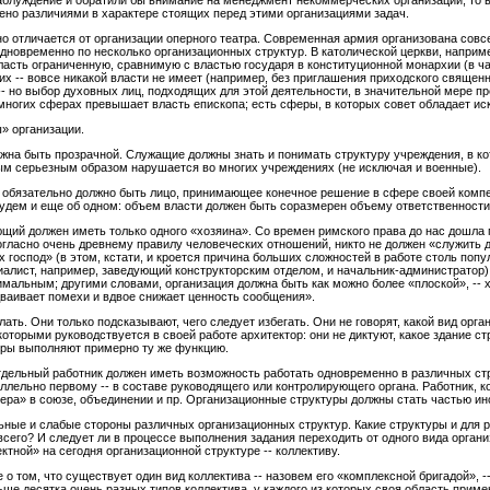
заблуждение и обратили бы внимание на менеджмент некоммерческих организаций, то в
ено различиями в характере стоящих перед этими организациями задач.
 отличается от организации оперного театра. Современная армия организована совсем 
овременно по несколько организационных структур. В католической церкви, например
власть ограниченную, сравнимую с властью государя в конституционной монархии (в ч
их -- вовсе никакой власти не имеет (например, без приглашения приходского священн
- но выбор духовных лиц, подходящих для этой деятельности, в значительной мере пре
 многих сферах превышает власть епископа; есть сферы, в которых совет обладает и
» организации.
жна быть прозрачной. Служащие должны знать и понимать структуру учреждения, в ко
ым серьезным образом нарушается во многих учреждениях (не исключая и военные).
 обязательно должно быть лицо, принимающее конечное решение в сфере своей компете
будем и еще об одном: объем власти должен быть соразмерен объему ответственности
щий должен иметь только одного «хозяина». Со времен римского права до нас дошла по
 Согласно очень древнему правилу человеческих отношений, никто не должен «служить 
их господ» (в этом, кстати, и кроется причина больших сложностей в работе столь по
ециалист, например, заведующий конструкторским отделом, и начальник-администратор
мальным; другими словами, организация должна быть как можно более «плоской», -- хо
ваивает помехи и вдвое снижает ценность сообщения».
лать. Они только подсказывают, чего следует избегать. Они не говорят, какой вид орг
оторыми руководствуется в своей работе архитектор: они не диктуют, какое здание ст
уры выполняют примерно ту же функцию.
дельный работник должен иметь возможность работать одновременно в различных стр
раллельно первому -- в составе руководящего или контролирующего органа. Работник, 
нера» в союзе, объединении и пр. Организационные структуры должны стать частью и
льные и слабые стороны различных организационных структур. Какие структуры и для 
всего? И следует ли в процессе выполнения задания переходить от одного вида органи
тной» на сегодня организационной структуре -- коллективу.
о том, что существует один вид коллектива -- назовем его «комплексной бригадой», -
ше десятка очень разных типов коллектива, у каждого из которых своя область приме