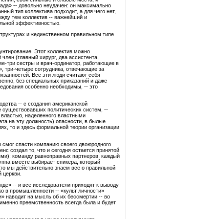
ада» -- довольно неудачен: он максимально
ный тип коллектива подходит, а для чего нет,
ежду тем коллектив -- важнейший и
альной эффективностью.
структурах и «единственном правильном типе
унтирование. Этот коллектив можно
член (главный хирург, два ассистента,
две-три сестры и врач-ординатор, работающие в
», три-четыре сотрудника, отвечающие за
бязанностей. Все эти люди считают себя
венно, без специальных приказаний и даже
ледования особенно необходимы, -- это
одства -- с создания американской
е существовавших политических систем, --
 властью, наделенного властными
ата на эту должность) опасности, в былые
ях, то и здесь формальной теории организации
ы смог спасти компанию своего двоюродного
енс создал то, что и сегодня остается принятой
ями): команду равноправных партнеров, каждый
уппа вместе выбирает спикера, который
дто мы действительно знаем все о правильной
 церкви.
де» -- и все исследователи приходят к выводу
ко в промышленности -- «культ личности»
 наводит на мысль об их бессмертии -- во
м именно преемственность всегда была и будет