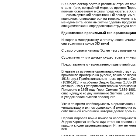
В XX веке сектор роста в развитых странах пр
ста лет (или, по крайней мере, со времен Пер
полным основанием можем предсказать, в XXI ве
-- некоммерческий общественный сектор. Имен
принципах, опирающегося на теорию, может в 
менеджмента, если мы хотим сделать продуктив
специфическая и определяющая структура всех
Единственно правильный тип организацио
Интерес к менеджменту и его изучение начали
они возникли в конце XIX века!
С самого своего начала (более чем столетие н
Существует -- или должен существовать -- нек
Представление о «единственно правильной орга
Впервые за изучение организационной структур
произошло примерно на рубеже, веков во Фран
1916 году.) Приблизительно в то же время в С
(1838-1913) и особенно Эндрю Карнеш (1835-19
сказано, Элиу Рут применил теорию организаци
Примерно в 1895 году Георг Сименс (1839-1901
спас идущую ко дну компанию Siemens Electr
в упадок после смерти последнего.
Уже в то время необходимость в организационн
«владельцах и их помощниках». И именно на ос
собственной компанией, которая долгое время
Первая мировая война показала необходимость
Эндрю Карнеги) не была единственно правильн
пришли к идее децентрализации. И, тем не мен
вся.