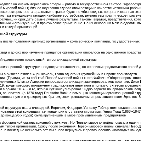
иходится на «некоммерческие» сферы -- работу в государственном секторе, здравоохр
вой мировой войны) бизнес неуклонно сдавал свои позиции в качестве источника рабоч
ке сектором роста в развитых странах будет не «бизнес», т.е. не организованная эко
но там менеджмент сегодня наиболее востребован; именно тем практическое примен
кратчайший срок дать самые лучшие результаты. Таковы, вкратце, представления, ко
ными и его изучение, и практическое применение. На их основании можно сделать выв
 и каждой организаций.
нной структуры
сь после появления крупных организаций -- коммерческих компаний, государственных
азад) и до сих пор изучение принципов организации опиралось на одно важное предста
ий единственно правильный тип организационной структуры.
низационной структуре» неоднократно менялось, но ее поиски продолжаются по сей д
ы в бизнесе взялся Анри Файоль, глава одного из крупнейших в Европе производств -
ции. (Правда, из-за событий Первой мировой войны книга Файоля «Общее и промышле
оединенных Штатах Америки вопросами организации заинтересовались практики: Джон 
19, труды которого по-прежнему заслуживают внимания и пользуются весьма серьезны
и в армии США -- и то, что г-н Рут консультировал Эндрю Карнеги по юридическим во
), основатель (в 1870 году) Deutsche Bank, с помощью концепции организационной стр
ic, основанную его двоюродным братом, электротехником и промышленником Эрнстом
ой структуре стала очевидной. Впрочем, Фредерик Уинслоу Тейлор сомневался в ее н
новании этой концепции, т.е. концепции отсутствия структуры, Генри Форд (1863--194
 (до конца 20-х годов) была крупнейшим в мире промышленным предприятием.
 формальной организационной структуры. Но Первая мировая война показала еще и т
ым типом организации. Сразу после окончания Первой мировой войны сначала Пьер Дю
ее, в последние несколько лет мы снова вернулись к превознесению «команды» как ед