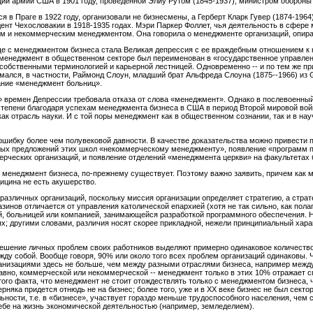
ии армии США в 1901 году, проведенной Элиу Рутом (1845-1937), министром обороны 
 в Праге в 1922 году, организовали не бизнесмены, а Герберт Кларк Гувер (1874-196
дент Чехословакии в 1918-1935 годах. Мэри Паркер Фоллет, чья деятельность в сфере
м и некоммерческим менеджментом. Она говорила о менеджменте организаций, опира
е с менеджментом бизнеса стала Великая депрессия с ее враждебным отношением к к
 менеджмент в общественном секторе был переименован в «государственное управлен
 собственными терминологией и карьерной лестницей. Одновременно -- и по тем же п
ался, в частности, Раймонд Слоун, младший брат Альфреда Слоуна (1875--1966) из G
ание «менеджмент больниц».
» времен Депрессии требовала отказа от слова «менеджмент». Однако в послевоенный
 степени благодаря успехам менеджмента бизнеса в США в период Второй мировой во
как отрасль науки. И с той поры менеджмент как в общественном сознании, так и в н
 ошибку более чем полувековой давности. В качестве доказательства можно привести
ых предложений этих школ «некоммерческому менеджменту», появление «программ п
ерческих организаций, и появление отделений «менеджмента церкви» на факультетах 
о менеджмент бизнеса, по-прежнему существует. Поэтому важно заявить, причем как 
дицина не есть акушерство.
азличных организаций, поскольку миссия организации определяет стратегию, а страт
инов отличается от управления католической епархией (хотя не так сильно, как пола
й, больницей или компанией, занимающейся разработкой программного обеспечения. 
ях; другими словами, различия носят скорее прикладной, нежели принципиальный хар
решение личных проблем своих работников выделяют примерно одинаковое количеств
ду собой. Вообще говоря, 90% или около того всех проблем организаций одинаковы. 
низациями здесь не больше, чем между разными отраслями бизнеса, например межд
 равно, коммерческой или некоммерческой -- менеджмент только в этих 10% отражает 
того факта, что менеджмент не стоит отождествлять только с менеджментом бизнеса, 
ерняка придется отнюдь не на бизнес; более того, уже и в XX веке бизнес не был сект
ности, т.е. в «бизнесе», участвует гораздо меньше трудоспособного населения, чем с
бе на жизнь экономической деятельностью (например, земледелием).