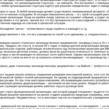
ния, как единственно правильная организационная структура не существует. Есть прос
чевидным, что организационная структура -- не самоцель. Это инструмент, с помощь
е любая организационная структура годится для решения определенных задач в опред
 просто чушь. В любой организации должен существовать непререкаемый авторитет, «бо
я остальные сотрудники. В ситуации повышенного риска, -- а с такой ситуацией рано 
ание организации. Когда на корабле пожар, капитан не созывает собрание, а отдает п
да бежать и что делать, причем все это без препирательств и рассуждений о степени 
твенная надежда на спасение в кризисной ситуации.
бсуждения, третья -- коллективного труда («работы в команде») и т.д.
представлении о том, что все учреждения по своей сути одинаковы, а, следовательно
вовании некоего «типичного производственного предприятия». Альфред Слоун в 20-х 
пу. Тридцать лет спустя, в начале 50-х годов, в период крупной реорганизации америка
вательских отделов, работающих исключительно над техническими проектами для ВВ
ишь несколько десятков ученых, должны были бы разительно отличаться от типичных 
стеры) и насчитывающих по несколько тысяч работников. Однако организованы они бы
 просто стояла на месте из-за огромного количества менеджеров -- по производству, 
ерное, даже «типичному производственному предприятию» г-на Файоля -- требуется н
все труднее решать вопросы управления резервами иностранной валюты, хотя этот ви
ой валютой требует полной централизации. Ни одному из подразделений предприятия 
есурсами. Но при этом некоторым компаниям, обслуживающим конечного потребителя
диционный уровень децентрализации -- автономия на местном уровне. Каждый из раб
ные служащие организации должны работать под его руководством.
уют строго функциональной организации, при которой каждый специалист трудится «с
жнейшие решения принимаются на ранних стадиях разработки продукции (например, не
 организации. Неудивительно, что в некоторых научно-исследовательских учреждения
правильный тип организации, тесно связано с заблуждением, что менеджмент -- это 