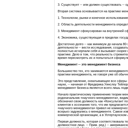
3. Существует -- или должен существовать -- 
Вторая система основывается на практике мен
1. Технологии, рынки и конечное использование
2. Область деятельности менеджмента опреде
3. Менеджмент сфокусирован на внутренней сф
4. Экономика, существующая в пределах госуд
Достаточно долго -- как минимум до начала 80-
деятельности -- вести исследования, создава
полностью исчерпали себя и вызывают скорее н
практике. Дело в том, что реальность стремит
время пересмотреть их и попытаться сформули
Менеджмент -- это менеджмент бизнеса
Большинство тех, кто занимаются менеджментом
практики менеджмента, не говоря уже об обыч
Это представление, охватывающее все сферы м
науке, -- начиная от Фредерика Уинслоу Тейлор
менеджмент бизнеса является всего лишь подв
Начало практическому применению теории мене
родоначальник «научного менеджмента», видим
обозначил свою должность как «Консультант по
клиентов к осознанию того, что им предлагает
«научного менеджмента» привел не коммерческ
всерьез задумались о менеджменте. Самое изв
коммерческой организации, а в Уотертаунско
Первая должность, которая соответствовала т
должностное лицо. -- Прим. ред.) -- американ