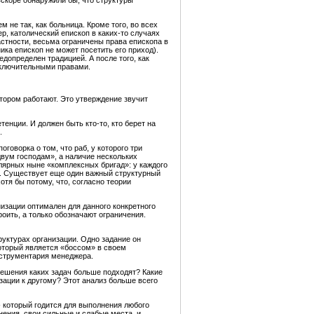
скоре обнаружили бы, что структуры
не так, как больница. Кроме того, во всех
, католический епископ в каких-то случаях
астности, весьма ограничены права епископа в
ика епископ не может посетить его приход).
допределен традицией. А после того, как
сключительными правами.
тором работают. Это утверждение звучит
нции. И должен быть кто-то, кто берет на
.
говорка о том, что раб, у которого три
двум господам», а наличие нескольких
пулярных ныне «комплексных бригад»: у каждого
). Существует еще один важный структурный
тя бы потому, что, согласно теории
анизации оптимален для данного конкретного
роить, а только обозначают ограничения.
уктурах организации. Одно задание он
который является «боссом» в своем
нструментария менеджера.
решения каких задач больше подходят? Какие
зации к другому? Этот анализ больше всего
- который годится для выполнения любого
нения, свои сильные и слабые места, и