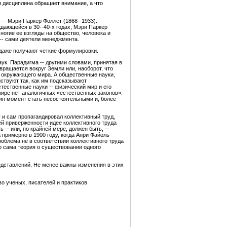
я дисциплина обращает внимание, а что
-- Мэри Паркер Фоллет (1868--1933).
дающейся в 30--40-х годах, Мэри Паркер
ногие ее взгляды на общество, человека и
 -- сами деятели менеджмента.
 даже получают четкие формулировки.
ук. Парадигма -- другими словами, принятая в
вращается вокруг Земли или, наоборот, что
в окружающего мира. А общественные науки,
ствуют так, как им подсказывают
тественные науки -- физический мир и его
 мире нет аналогичных «естественных законов».
дин момент стать несостоятельными и, более
 и сам пропагандировал коллективный труд,
бщей приверженности идее коллективного труда
-- или, по крайней мере, должен быть, --
примерно в 1900 году, когда Анри Файоль
роблема не в соответствии коллективного труда
то сама теория о существовании одного
дставлений. Не менее важны изменения в этих
во ученых, писателей и практиков