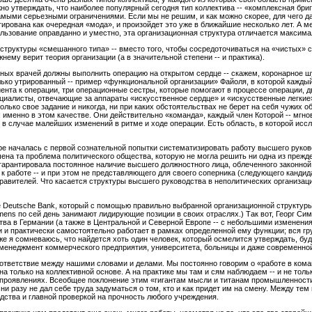
о утверждать, что наиболее популярный сегодня тип коллектива -- «комплексная бриг
мыми серьезными ограничениями. Если мы не решим, и как можно скорее, для чего дан
тирована как очередная «мода», и произойдет это уже в ближайшие несколько лет. А м
ользование оправданно и уместно, эта организационная структура отличается максим
 структуры «смешанного типа» -- вместо того, чтобы сосредоточиваться на «чистых» 
нему верит теория организации (а в значительной степени -- и практика).
ных врачей должны выполнить операцию на открытом сердце -- скажем, коронарное ш
лько утрированный -- пример «функциональной организации» Файоля, в которой каждый 
циента к операции, три операционные сестры, которые помогают в процессе операции, 
ециалисты, отвечающие за аппараты «искусственное сердце» и «искусственные легкие
олько свое задание и никогда, ни при каких обстоятельствах не берет на себя чужих о
 именно в этом качестве. Они действительно «команда», каждый член Которой -- мгно
я в случае малейших изменений в ритме и ходе операции. Есть область, в которой исс
ре началась с первой сознательной попытки систематизировать работу высшего руков
ена та проблема политического общества, которую не могла решить ни одна из прежд
арантировала постоянное наличие высшего должностного лица, облеченного законной
к работе -- и при этом не представляющего для своего соперника (следующего кандид
авителей. Что касается структуры высшего руководства в неполитических организаци
е Deutsche Bank, который с помощью правильно выбранной организационной структур
iemens по сей день занимают лидирующие позиции в своих отраслях.) Так вот, Георг Сим
тва в Германии (а также в Центральной и Северной Европе -- с небольшими изменени
и и практически самостоятельно работает в рамках определенной ему функции; вся гр
 же я сомневаюсь, что найдется хоть один человек, который осмелится утверждать, бу
 менеджмент коммерческого предприятия, университета, больницы и даже современной
ответствие между нашими словами и делами. Мы постоянно говорим о «работе в коман
а только на коллективной основе. А на практике мы там и сям наблюдаем -- и не толь
проявлениях. Всеобщее поклонение этим «гигантам мысли и титанам промышленности»
ни разу не дал себе труда задуматься о том, кто и как придет им на смену. Между те
тва и главной проверкой на прочность любого учреждения.