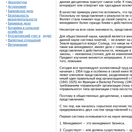
·
данная дисциплина трактует самое себя. К том
Архитектура
игнорирует или отвергает как «досадные исклю
·
Астрономия
·
Банковское дело
В качестве примера уместно вспомнить, что пр
·
Безопасность
Поскольку ее представления о реальности не 
жизнедеятельности
Фоллет стала «никем» еще до своей смерти, а 
·
менеджмент более гораздо ближе к действитель
Биржевое дело
·
Ботаника и сельское
Несмотря на всю свою значимость, представлен
хозяйство
·
Бухгалтерский учет и
аудит
Для общественной науки, каковой является мен
·
данной науке система понятий, -- не влияет н
Валютные отношения
Земля вращается вокруг Солнца, это никак не 
·
Ветеринария
такие как менеджмент, имеют дело с поведение
представления о действительности, лежащие в 
законы, -- неизменна (точнее, для ее изменени
Предмет изучения меняется непрерывно. А это 
того, ложными.
Сегодня все проповедуют коллективный труд ка
начиная с 1954 года и особенно в своей книге M
лежит ключевое представление, разделяемое пр
некий один правильный вид организационной ст
(1841-1925) во Франции и Вальтер Ратенау (18
требованиям «правильной» организации (пока чт
«правильного» типа организации стала несосто
Поэтому в общественных дисциплинах, к како
представлениях.
С тех пор, как началось серьезное изучение те
придерживались двух систем представлений о
Первая система основывается на науке менед
1. Менеджмент -- это менеджмент бизнеса.
2. Существует -- или должна существовать -- 