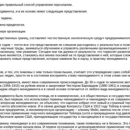
один правильный способ управления персоналом.
еджмента, и в ее основе лежат следующие представления.
 заданы.
лена юридически.
ере организации.
арственных границ, составляет «естественную экологическую среду» предпринимател
х годов -- почти все эти представления не слишком расходились с реальностью и позв
ть научные труды, заниматься обучением и управлять различными организационными 
асмешку, чем уважение. Сегодня они так далеки от реальности, что тормозят развит
ельно меняется, становясь все менее похожей на те представления о ней, которые сл
ровать новые представления, которые оживили бы и науку, и практику менеджмента.
, и тех, кто знакомы с ним только понаслышке, считают это утверждение само собой
ных людях, просто не в состоянии воспринять слово «менеджмент»; в этом слове они
енеджмента, имеет явно современное происхождение. До 30-х годов те немногие авт
а (1956-1915) на рубеже веков и заканчивая Честером Барнардом (1886-1961) в середин
идом общего менеджмента и в своей основе отличается от любого вида менеджмента н
джмента было положено отнюдь не в коммерческих, а в общественных и государствен
о, был первым, кто использовал термины «менеджмент» и «менеджер» в их современн
 вопросам менеджмента»; он объяснял, что нарочно избрал этот новый и странный те
ся нечто абсолютно новое. И в своем докладе Конгрессу США в 1912 году Тейлор в ка
ое предприятие, а некоммерческую организацию -- клинику Мейо; именно после этог
естное применение «научного менеджмента» Тейлора (хотя и прекращенное под давл
м Арсенале армии США, принадлежащем государству и находящемся в государственном
ермину «менеджер» в его современном понимании, также появилась не в бизнесе. Эт
ское изобретение начала века. И первое осознанное и целенаправленное применение «