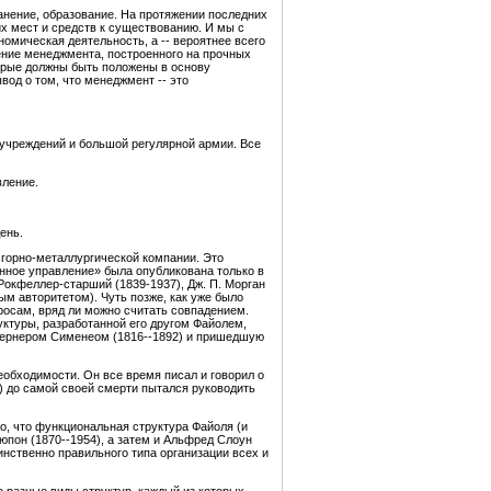
анение, образование. На протяжении последних
их мест и средств к существованию. И мы с
номическая деятельность, а -- вероятнее всего
ение менеджмента, построенного на прочных
торые должны быть положены в основу
од о том, что менеджмент -- это
 учреждений и большой регулярной армии. Все
вление.
ень.
- горно-металлургической компании. Это
нное управление» была опубликована только в
Рокфеллер-старший (1839-1937), Дж. П. Морган
м авторитетом). Чуть позже, как уже было
просам, вряд ли можно считать совпадением.
уктуры, разработанной его другом Файолем,
 Вернером Сименеом (1816--1892) и пришедшую
еобходимости. Он все время писал и говорил о
7) до самой своей смерти пытался руководить
о, что функциональная структура Файоля (и
пон (1870--1954), а затем и Альфред Слоун
инственно правильного типа организации всех и