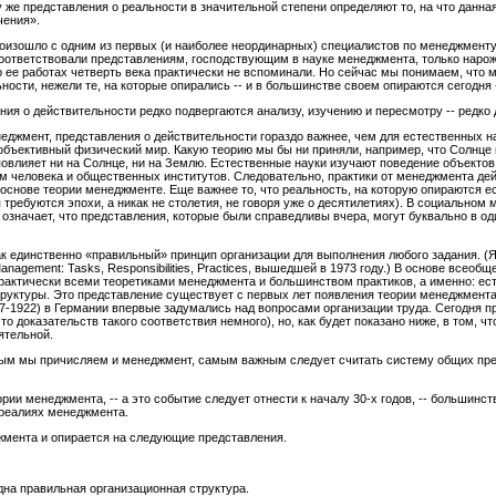
у же представления о реальности в значительной степени определяют то, на что данна
чения».
оизошло с одним из первых (и наиболее неординарных) специалистов по менеджменту 
соответствовали представлениям, господствующим в науке менеджмента, только нарож
о ее работах четверть века практически не вспоминали. Но сейчас мы понимаем, что м
ности, нежели те, на которые опирались -- и в большинстве своем опираются сегодня
ия о действительности редко подвергаются анализу, изучению и пересмотру -- редко
еджмент, представления о действительности гораздо важнее, чем для естественных на
а объективный физический мир. Какую теорию мы бы ни приняли, например, что Солнце 
повлияет ни на Солнце, ни на Землю. Естественные науки изучают поведение объекто
м человека и общественных институтов. Следовательно, практики от менеджмента дей
основе теории менеджменте. Еще важнее то, что реальность, на которую опираются ес
я требуются эпохи, а никак не столетия, не говоря уже о десятилетиях). В социальном
означает, что представления, которые были справедливы вчера, могут буквально в о
к единственно «правильный» принцип организации для выполнения любого задания. (Я
anagement: Tasks, Responsibilities, Practices, вышедшей в 1973 году.) В основе всео
актически всеми теоретиками менеджмента и большинством практиков, а именно: есть 
руктуры. Это представление существует с первых лет появления теории менеджмента 
67-1922) в Германии впервые задумались над вопросами организации труда. Сегодня п
о доказательств такого соответствия немного), но, как будет показано ниже, в том, ч
ятельной.
вым мы причисляем и менеджмент, самым важным следует считать систему общих пре
ории менеджмента, -- а это событие следует отнести к началу 30-х годов, -- большинст
 реалиях менеджмента.
жмента и опирается на следующие представления.
одна правильная организационная структура.