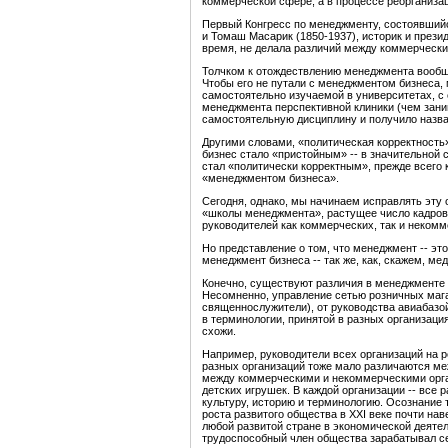
коммерческой сфере, а в процессе реорганизац
Первый Конгресс по менеджменту, состоявшийся
и Томаш Масарик (1850-1937), историк и прези
время, не делала различий между коммерчески
Толчком к отождествлению менеджмента вообщ
Чтобы его не путали с менеджментом бизнеса,
самостоятельно изучаемой в университетах, с
менеджмента перспективной клиники (чем заним
самостоятельную дисциплину и получило назв
Другими словами, «политическая корректность
бизнес стало «пристойным» -- в значительной
стал «политически корректным», прежде всего 
«менеджментом бизнеса».
Сегодня, однако, мы начинаем исправлять эту
«школы менеджмента», растущее число кадров
руководителей как коммерческих, так и некомм
Но представление о том, что менеджмент -- эт
менеджмент бизнеса -- так же, как, скажем, ме
Конечно, существуют различия в менеджменте р
Несомненно, управление сетью розничных магаз
священнослужители), от руководства авиабазо
в терминологии, принятой в разных организаци
схожи.
Например, руководители всех организаций на 
разных организаций тоже мало различаются меж
между коммерческими и некоммерческими орга
детских игрушек. В каждой организации -- все
культуру, историю и терминологию. Осознание 
роста развитого общества в XXI веке почти нав
любой развитой стране в экономической деятель
трудоспособный член общества зарабатывал се