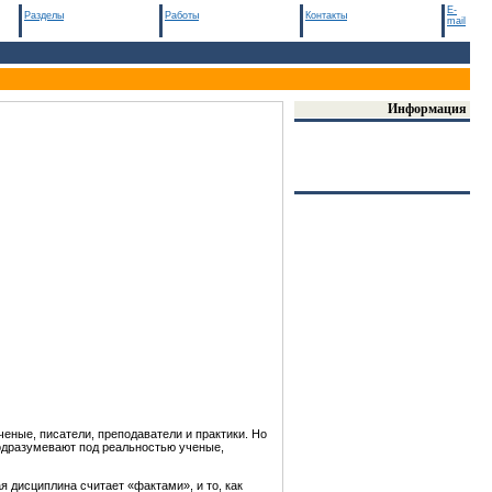
E-
Разделы
Работы
Контакты
mail
Информация
еные, писатели, преподаватели и практики. Но
подразумевают под реальностью ученые,
 дисциплина считает «фактами», и то, как