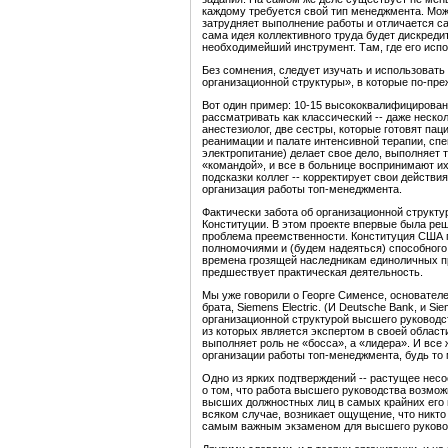
каждому требуется свой тип менеджмента. Можн
затрудняет выполнение работы и отличается са
сама идея коллективного труда будет дискреди
необходимейший инструмент. Там, где его исп
Без сомнения, следует изучать и использовать
организационной структуры», в которые по-преж
Вот один пример: 10-15 высококвалифицирован
рассматривать как классический -- даже неско
анестезиолог, две сестры, которые готовят па
реанимации и палате интенсивной терапии, сп
электропитание) делает свое дело, выполняет т
«командой», и все в больнице воспринимают их
подсказки коллег -- корректирует свои действи
организация работы топ-менеджмента.
Фактически забота об организационной структу
Конституции. В этом проекте впервые была реш
проблема преемственности. Конституция США г
полномочиями и (будем надеяться) способного 
времена грозящей наследникам единоличных пр
предшествует практическая деятельность.
Мы уже говорили о Георге Сименсе, основател
брата, Siemens Electric. (И Deutsche Bank, и S
организационной структурой высшего руководс
из которых является экспертом в своей област
выполняет роль не «босса», а «лидера». И все
организации работы топ-менеджмента, будь то
Одно из ярких подтверждений -- растущее несо
о том, что работа высшего руководства возможн
высших должностных лиц в самых крайних его 
всяком случае, возникает ощущение, что никто 
самым важным экзаменом для высшего руководс