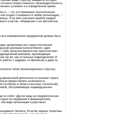
то разные виды структур, каждый из которых
ю которого можно повысить производительность
еленных условиях и в определенное время.
сс», -- тот, кто принимает окончательное
или поздно сталкивается любая организация, --
риказы. И во имя спасения корабля каждый
своего участия. «Иерархия» и ее абсолютное
, и все коммерческие предприятия должны быть
годах организовал все самостоятельные
нской компании General Electric, идея
С США, была воспринята как «еретическая».
подразделений компании, производящих
ли так же, как остальные подразделения. В
по работе с кадрами, по финансам и даже по
есколько типов организационных структур,
д финансовой деятельности начинает играть
нельзя предоставлять возможность
 (особенно в области высоких технологий),
отников, обслуживающих индивидуальных
ам по себе». Другие виды исследовательских
которые исследования в фармацевтике),
х оба вида организации существуют
менеджмент бизнеса. Если бы первые теоретики