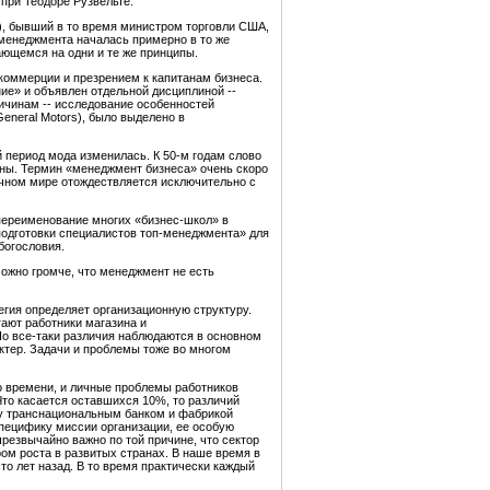
при Теодоре Рузвельте.
4), бывший в то время министром торговли США,
 менеджмента началась примерно в то же
ющемся на одни и те же принципы.
оммерции и презрением к капитанам бизнеса.
ие» и объявлен отдельной дисциплиной --
ричинам -- исследование особенностей
eneral Motors), было выделено в
 период мода изменилась. К 50-м годам слово
йны. Термин «менеджмент бизнеса» очень скоро
аучном мире отождествляется исключительно с
 переименование многих «бизнес-школ» в
одготовки специалистов топ-менеджмента» для
богословия.
можно громче, что менеджмент не есть
егия определяет организационную структуру.
гают работники магазина и
Но все-таки различия наблюдаются в основном
актер. Задачи и проблемы тоже во многом
о времени, и личные проблемы работников
Что касается оставшихся 10%, то различий
у транснациональным банком и фабрикой
специфику миссии организации, ее особую
чрезвычайно важно по той причине, что сектор
ором роста в развитых странах. В наше время в
то лет назад. В то время практически каждый