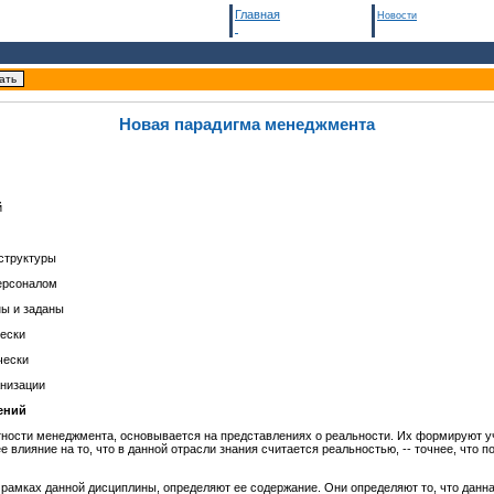
Главная
Новости
Новая парадигма менеджмента
й
структуры
ерсоналом
ны и заданы
ески
чески
анизации
ений
тности менеджмента, основывается на представлениях о реальности. Их формируют уч
влияние на то, что в данной отрасли знания считается реальностью, -- точнее, что 
амках данной дисциплины, определяют ее содержание. Они определяют то, что данная