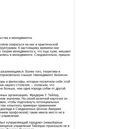
ьства и менеджмента.
оляли опираться на них в практической
структурами. К настоящему времени они
ие теории менеджмента и, что еще хуже, мешают
ожились в менеджменте. Следовательно, пришло
 разумеющимся. Более того, теоретики и
 непроизвольно слышат «менеджмент бизнеса».
оры и философы, которые посвятили себя этой
е нашего столетия, -- полагали, что
е больше, чем одна порода собак от другой.
ных организациях. Фредерик У. Тейлор,
ом значении. На своей визитной карточке он
рмин, чтобы подтолкнуть потенциальных
честве «опытного примера» применения
о доклада в Соединенных Штатах Америки
ением профсоюзов) также имело место не в
 управлении.
о был «управляющий городом» (невыборное
принципов управления Тейлора» произошло не в