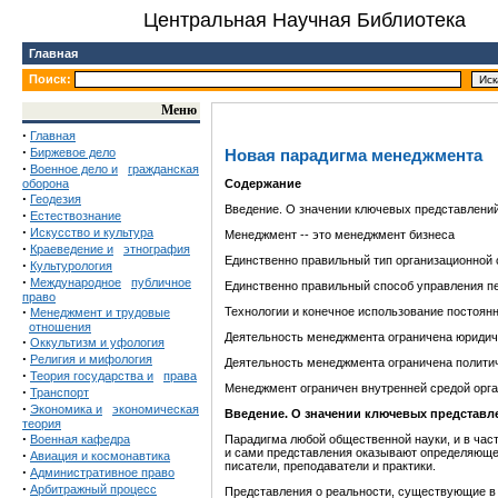
Центральная Научная Библиотека
Главная
Поиск:
Меню
·
Главная
·
Биржевое дело
Новая парадигма менеджмента
·
Военное дело и
гражданская
оборона
Содержание
·
Геодезия
Введение. О значении ключевых представлени
·
Естествознание
·
Искусство и культура
Менеджмент -- это менеджмент бизнеса
·
Краеведение и
этнография
Единственно правильный тип организационной 
·
Культурология
·
Международное
публичное
Единственно правильный способ управления п
право
·
Технологии и конечное использование постоян
Менеджмент и трудовые
отношения
Деятельность менеджмента ограничена юридич
·
Оккультизм и уфология
·
Религия и мифология
Деятельность менеджмента ограничена полити
·
Теория государства и
права
Менеджмент ограничен внутренней средой орг
·
Транспорт
·
Экономика и
экономическая
Введение. О значении ключевых представл
теория
·
Военная кафедра
Парадигма любой общественной науки, и в час
и сами представления оказывают определяющее 
·
Авиация и космонавтика
писатели, преподаватели и практики.
·
Административное право
·
Арбитражный процесс
Представления о реальности, существующие в р